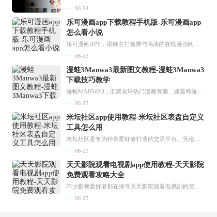
06-24
乐可漫画app下载教程手机版-乐可漫画app
怎么看小说
乐可漫画APP，堪称主打免费与高清的在线漫画阅读神器。其官方版提供海量完整版漫画资源，无论是国内漫画，还是日漫、韩漫、台漫、美漫等国外漫画，应有尽有，随时供你阅读。只需轻点一下，便能直接进入阅读界面。不仅如此，乐可漫画最新版本更新速度极快，在这里，你总能抢先看到全网一手漫画章节内容！...
06-23
漫蛙3Manwa3最新图文教程-漫蛙3Manwa3
下载技巧教学
漫蛙MANWA3，汇聚全球热门漫画资源，涵盖韩漫、欧美漫画、国漫等多种类型，题材丰富多样，全方位满足用户阅读喜好。它不仅是阅读平台，更是创作平台，为广大用户打造零门槛创作环境。...
06-23
米坛社区app使用教程-米坛社区表盘自定义
工具怎么用
米坛社区是专为钟表爱好者打造的交流平台。无论你是初涉钟表领域的普通爱好者，还是拥有多年收藏经验的资深玩家，都能在此找到属于自己的天地。 无需注册，就能轻松参与其中。通过专业的讨论论坛与丰富的交互功能，你可与世界各地的钟表爱好者畅快交流。若你钟情于钟表，米坛社区无疑是值得一试的理想之选。在这里，你能获取最新的手表资讯，交流见解，提升鉴赏品味，让每一块手表都成为收藏故事中重要的一部分。感兴趣的朋友，不要错过下载机会。...
06-23
天天影院观看电视剧app使用教程-天天影院
免费观看攻略大全
不少影视爱好者都在探寻天天影院观看电视剧的完整方法，结合最新平台使用规则，本篇新手入门攻略全面讲解观看渠道、检索流程、播放设置以及画面模式调整等实用内容。全文适配手机、电脑等主流设备，步骤简洁易懂，无论是初次使用的新手，还是想要优化观影体验的用户，都能参照内容快速上手，熟练掌握平台各项操作技巧，轻松畅享影视内容。...
06-23