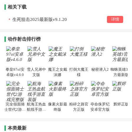
相关下载
生死狙击2025最新版v9.1.20
详情
动作射击排行榜
拳皇97ol安
雪人兄弟中
魔王之女戴
打倒大魔王
秘密潜入2
蜘蛛英雄3官
卓版v4.6.0
文版
沫娜
様
方最新版
完全假面骑
航海王热血
像素火影最
粉碎之路官
夺命侏罗纪
辉烬正版
士世代2游戏
航线手游直
终版
方正版
安卓官方版
完整版
装版
本类最新