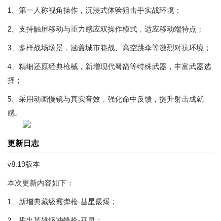
1、第一人称视角操作，沉浸式体验狙击手实战环境；
2、支持触屏移动与重力感应双操作模式，适应移动端特点；
3、多样战场场景，涵盖城市巷战、高空跳伞等激烈对抗环境；
4、精细还原经典枪械，新增现代弩箭等特殊武器，丰富武器选
择；
5、采用动画慢镜与真实音效，强化命中反馈，提升射击成就
感。
更新日志
v8.19版本
本次更新内容如下：
1、新增典藏级霰弹枪-彗星霰爆；
2、推出英雄级冲锋枪-巫灵；