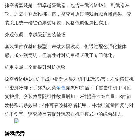
掠夺者套装是一组卓越级武器，包含主武器M4A1、副武器左
轮、近战手斧及投掷手雷，整套可通过游戏商城直接购买。套
装采用统一橙红色渐变涂装，风格低调但属性实用。
外观低调，卓越级新套装登场
套装组件在基础模型上未做大幅改动，但通过配色强化整体
感。虽外观简约，但属性针对机甲模式做了专门优化。
机甲专属，全面提升对抗体验
掠夺者M4A1在机甲战中提升人类对机甲10%伤害；左轮缩短机
甲变身冷却；手斧为人类
角色
提供50护盾；手雷击中机甲可回
复护盾。套装效果随组件数量增加：2件提升20%血量；3件触
发特殊击杀效果；4件可召唤掠夺者机甲，并增强能量回复与对
机甲伤害。该套装显著提升玩家在机甲模式中的综合战力。
游戏优势