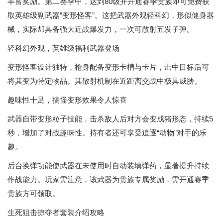
丰富奖励。第二赛季中，达到80级并开通赛季贵族即可免费获
取英雄级副武器“变形怪客”。这把武器外观轻科幻，形似健身器
械，实际却具备强大近战爆发力，一次可散射五发子弹。
轻科幻外观，英雄级福利武器登场
变形怪客设计独特，枪身配备变形卡槽与卡片，击中目标后可
将其变为特定物品。其散射机制在近距离交战中极具威胁。
趣味性十足，搞怪变形效果令人惊喜
武器自带变形粒子技能，击杀敌人后对方会变成猪形态，持续5
秒，增加了对战趣味性。持有者还可享受追逐“动物”对手的乐
趣。
后台换弹功能使武器在未使用时自动装填弹药，显著提升持续
作战能力。玩家需注意，该武器为贵族专属奖励，需开通赛季
贵族方可领取。
生死狙击掠夺者套装介绍攻略