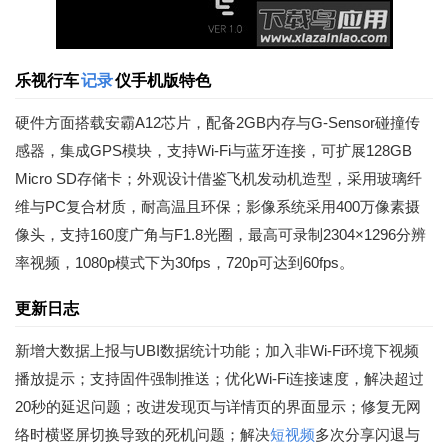
乐视行车
记录
仪手机版特色
硬件方面搭载安霸A12芯片，配备2GB内存与G-Sensor碰撞传
感器，集成GPS模块，支持Wi-Fi与蓝牙连接，可扩展128GB
Micro SD存储卡；外观设计借鉴飞机发动机造型，采用玻璃纤
维与PC复合材质，耐高温且环保；影像系统采用400万像素摄
像头，支持160度广角与F1.8光圈，最高可录制2304×1296分辨
率视频，1080p模式下为30fps，720p可达到60fps。
更新日志
新增大数据上报与UBI数据统计功能；加入非Wi-Fi环境下视频
播放提示；支持固件强制推送；优化Wi-Fi连接速度，解决超过
20秒的延迟问题；改进发现页与详情页的界面显示；修复无网
络时横竖屏切换导致的死机问题；解决
短视频
多次分享闪退与