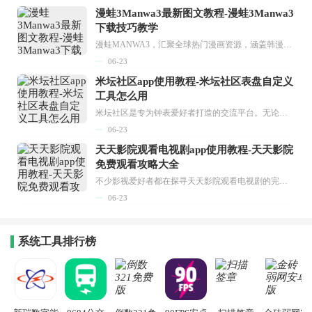
漫蛙3Manwa3最新图文教程-漫蛙3Manwa3
下载技巧教学
漫蛙MANWA3，汇聚全球热门漫画资源，涵盖韩漫、欧美漫画、国漫等多种类型，题材丰富多样，全方位满足用户阅读喜好。它不仅是阅读平台，更是创作平台，为广大用户打造零门槛创作环境。...
06-23
米坛社区app使用教程-米坛社区表盘自定义
工具怎么用
米坛社区是专为钟表爱好者打造的交流平台。无论你是初涉钟表领域的普通爱好者，还是拥有多年收藏经验的资深玩家，都能在此找到属于自己的天地。 无需注册，就能轻松参与其中。通过专业的讨论论坛与丰富的交互功能，你可与世界各地的钟表爱好者畅快交流。若你钟情于钟表，米坛社区无疑是值得一试的理想之选。在这里，你能获取最新的手表资讯，交流见解，提升鉴赏品味，让每一块手表都成为收藏故事中重要的一部分。感兴趣的朋友，不要错过下载机会。...
06-23
天天影院观看电视剧app使用教程-天天影院
免费观看攻略大全
不少影视爱好者都在探寻天天影院观看电视剧的完整方法，结合最新平台使用规则，本篇新手入门攻略全面讲解观看渠道、检索流程、播放设置以及画面模式调整等实用内容。全文适配手机、电脑等主流设备，步骤简洁易懂，无论是初次使用的新手，还是想要优化观影体验的用户，都能参照内容快速上手，熟练掌握平台各项操作技巧，轻松畅享影视内容。...
06-23
系统工具排行榜