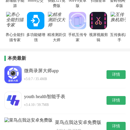
新瑞数字能
8684公交
倒数321免
90FPS安卓
扫描签章
金砖弱网安
源
费版
版
卓版
养心全能扫
多功能键增
精准测距仪
手机互传专
视屏视频剪
互传换机助
描专家
强
大师
家
辑
手
本类最新
微商录屏大师app
详情
v5.0.7 / 35.4MB
youth health智能手表
详情
v3.4.10 / 59.7MB
菜鸟点我达安卓免费版
详情