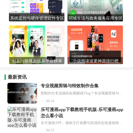
系统监控与硬件管理软件专区
同城生活与政务服务应用专区
短剧与短视频娱乐平台榜单
小说阅读追更神器排行榜
最新资讯
专业视频剪辑与特效制作合集
想制作出专业级的短视频或Vlog？专业视频剪辑与特效制作大全专题为你提供了从剪辑、抠像到特效包装的全套解决方案。无论是添加炫酷的片头、进行精准的视频抠图，还是制...
06-24
乐可漫画app下载教程手机版-乐可漫画app
怎么看小说
乐可漫画APP，堪称主打免费与高清的在线漫画阅读神器。其官方版提供海量完整版漫画资源，无论是国内漫画，还是日漫、韩漫、台漫、美漫等国外漫画，应有尽有，随时供你阅读。只需轻点一下，便能直接进入阅读界面。不仅如此，乐可漫画最新版本更新速度极快，在这里，你总能抢先看到全网一手漫画章节内容！...
06-23