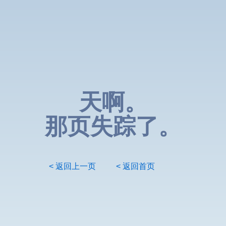
天啊。
那页失踪了。
< 返回上一页
< 返回首页