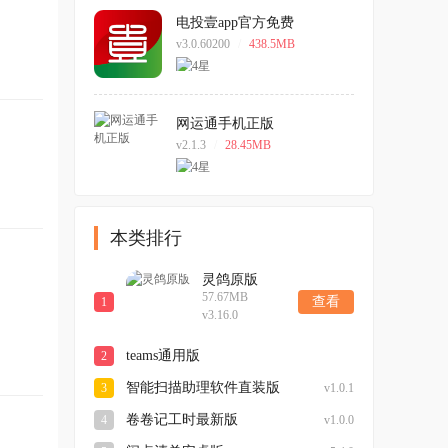
电投壹app官方免费
v3.0.60200
/
438.5MB
网运通手机正版
v2.1.3
/
28.45MB
本类排行
灵鸽原版
57.67MB
查看
1
v3.16.0
teams通用版
2
v14161.0.0.2025134102
智能扫描助理软件直装版
3
v1.0.1
卷卷记工时最新版
4
v1.0.0