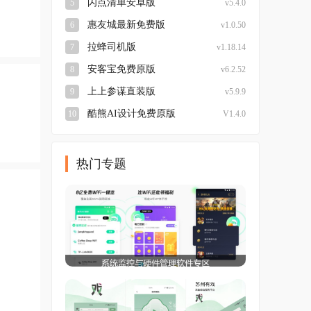
闪点清单安卓版
5
v5.4.0
惠友城最新免费版
6
v1.0.50
拉蜂司机版
7
v1.18.14
安客宝免费原版
8
v6.2.52
上上参谋直装版
9
v5.9.9
酷熊AI设计免费原版
10
V1.4.0
热门专题