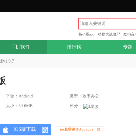
韩小圈app
植物大战僵尸
酷狗音
手机软件
排行榜
专题
1.9.7
版
平台：Android
类型：效率办公
大小：59.6MB
评分：
IOS版下载
ios版需跳转App store下载