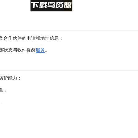
及合作伙伴的电话和地址信息；
快递状态与收件提醒
服务
。
防护能力；
全；
。