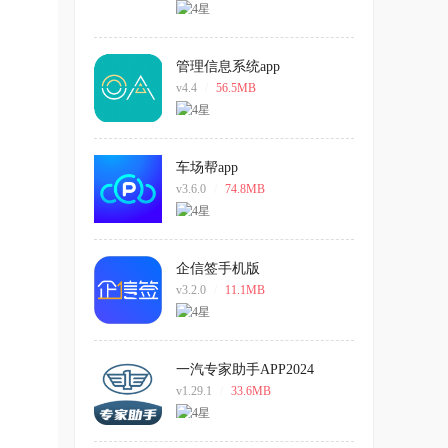
管理信息系统app
v4.4
/
56.5MB
车场帮app
v3.6.0
/
74.8MB
企信签手机版
v3.2.0
/
11.1MB
一汽专家助手APP2024
v1.29.1
/
33.6MB