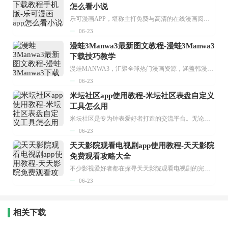
怎么看小说
乐可漫画APP，堪称主打免费与高清的在线漫画阅读神器。其官方版提供海量完整版漫画资源，无论是国内漫画，还是日漫、韩漫、台漫、美漫等国外漫画，应有尽有，随时供你阅读。只需轻点一下，便能直接进入阅读界面。不仅如此，乐可漫画最新版本更新速度极快，在这里，你总能抢先看到全网一手漫画章节内容！...
06-23
漫蛙3Manwa3最新图文教程-漫蛙3Manwa3
下载技巧教学
漫蛙MANWA3，汇聚全球热门漫画资源，涵盖韩漫、欧美漫画、国漫等多种类型，题材丰富多样，全方位满足用户阅读喜好。它不仅是阅读平台，更是创作平台，为广大用户打造零门槛创作环境。...
06-23
米坛社区app使用教程-米坛社区表盘自定义
工具怎么用
米坛社区是专为钟表爱好者打造的交流平台。无论你是初涉钟表领域的普通爱好者，还是拥有多年收藏经验的资深玩家，都能在此找到属于自己的天地。 无需注册，就能轻松参与其中。通过专业的讨论论坛与丰富的交互功能，你可与世界各地的钟表爱好者畅快交流。若你钟情于钟表，米坛社区无疑是值得一试的理想之选。在这里，你能获取最新的手表资讯，交流见解，提升鉴赏品味，让每一块手表都成为收藏故事中重要的一部分。感兴趣的朋友，不要错过下载机会。...
06-23
天天影院观看电视剧app使用教程-天天影院
免费观看攻略大全
不少影视爱好者都在探寻天天影院观看电视剧的完整方法，结合最新平台使用规则，本篇新手入门攻略全面讲解观看渠道、检索流程、播放设置以及画面模式调整等实用内容。全文适配手机、电脑等主流设备，步骤简洁易懂，无论是初次使用的新手，还是想要优化观影体验的用户，都能参照内容快速上手，熟练掌握平台各项操作技巧，轻松畅享影视内容。...
06-23
相关下载