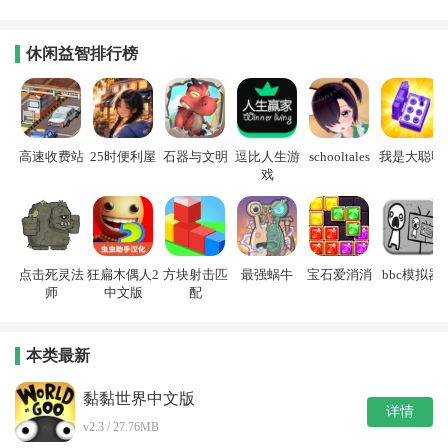
休闲益智排行榜
高速收费站
25时便利屋
石器与文明
逗比人生游
schooltales
我是大聪明
戏
点击死灵法
狂扁木偶人2
方块射击匹
最强蜗牛
宝石爱消消
bbc模拟器
师
中文版
配
本类最新
黏黏世界中文版
详情
v2.3 / 27.76MB