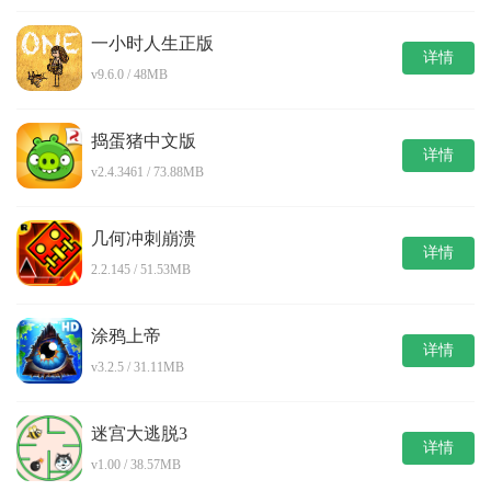
一小时人生正版
详情
v9.6.0 / 48MB
捣蛋猪中文版
详情
v2.4.3461 / 73.88MB
几何冲刺崩溃
详情
2.2.145 / 51.53MB
涂鸦上帝
详情
v3.2.5 / 31.11MB
迷宫大逃脱3
详情
v1.00 / 38.57MB