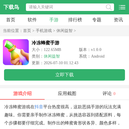
下载鸟
首页
软件
手游
排行榜
专题
资讯
当前位置：
首页
>
手机游戏
>
休闲益智
>
冷冻蜂蜜手游
大小：122.65MB
版本：v1.0.0
类别：
休闲益智
系统：Android
更新：2026-07-10 01:12:43
立即下载
游戏介绍
应用截图
评论
0
冷冻蜂蜜游戏在
抖音
平台热度很高，这款恶搞手游的玩法充满
趣味。你需要亲手制作冰冻蜂蜜，从挑选容器到搭配原料，每
个步骤都要仔细完成。制作出的蜂蜜膏形状各异、颜色多样，