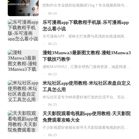
想制作出专业级的短视频或Vlog？专业视频剪辑与特效制作大全专题为你提供了从剪辑、抠像到特效包装的全套解决方案。无论是添加炫酷的片头、进行精准的视频抠图，还是制...
06-24
乐可漫画app下载教程手机版-乐可漫画app
怎么看小说
乐可漫画APP，堪称主打免费与高清的在线漫画阅读神器。其官方版提供海量完整版漫画资源，无论是国内漫画，还是日漫、韩漫、台漫、美漫等国外漫画，应有尽有，随时供你阅读。只需轻点一下，便能直接进入阅读界面。不仅如此，乐可漫画最新版本更新速度极快，在这里，你总能抢先看到全网一手漫画章节内容！...
06-23
漫蛙3Manwa3最新图文教程-漫蛙3Manwa3
下载技巧教学
漫蛙MANWA3，汇聚全球热门漫画资源，涵盖韩漫、欧美漫画、国漫等多种类型，题材丰富多样，全方位满足用户阅读喜好。它不仅是阅读平台，更是创作平台，为广大用户打造零门槛创作环境。...
06-23
米坛社区app使用教程-米坛社区表盘自定义
工具怎么用
米坛社区是专为钟表爱好者打造的交流平台。无论你是初涉钟表领域的普通爱好者，还是拥有多年收藏经验的资深玩家，都能在此找到属于自己的天地。 无需注册，就能轻松参与其中。通过专业的讨论论坛与丰富的交互功能，你可与世界各地的钟表爱好者畅快交流。若你钟情于钟表，米坛社区无疑是值得一试的理想之选。在这里，你能获取最新的手表资讯，交流见解，提升鉴赏品味，让每一块手表都成为收藏故事中重要的一部分。感兴趣的朋友，不要错过下载机会。...
06-23
天天影院观看电视剧app使用教程-天天影院
免费观看攻略大全
不少影视爱好者都在探寻天天影院观看电视剧的完整方法，结合最新平台使用规则，本篇新手入门攻略全面讲解观看渠道、检索流程、播放设置以及画面模式调整等实用内容。全文适配手机、电脑等主流设备，步骤简洁易懂，无论是初次使用的新手，还是想要优化观影体验的用户，都能参照内容快速上手，熟练掌握平台各项操作技巧，轻松畅享影视内容。...
06-23