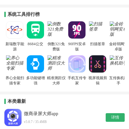
系统工具排行榜
新瑞数字能
8684公交
倒数321免
90FPS安卓
扫描签章
金砖弱网安
源
费版
版
卓版
养心全能扫
多功能键增
精准测距仪
手机互传专
视屏视频剪
互传换机助
描专家
强
大师
家
辑
手
本类最新
微商录屏大师app
详情
v5.0.7 / 35.4MB