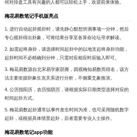
何对排盘工具有兴趣的人都可以轻松上手，欢迎前来体验。
梅花易数笔记手机版亮点
1. 进行自动起卦摇卦时，请先静心默想所测事项一分钟，然后
专心摇卦得出卦象，可将结果分享至各算命论坛寻求解读。
2. 如需起终身卦，请选择时间起卦中的以地支起终身卦功能，
起卦时间不必精确到分钟，只需对应相应时辰输入即可。
3. 梅花易数源自北宋易学家邵雍，因观梅知易数而得名，该方
法主要依据卦象生克关系进行分析，不侧重爻象推演。
4. 公历指阳历，农历指阴历，请根据实际日期类型选择对应的
时间起卦方式。
5. 梅花易数起卦通常以事件发生时间为准，也可采用随机数字
起卦，或根据具体情景起卦，后者需要专业人士操作。
梅花易数笔记app功能