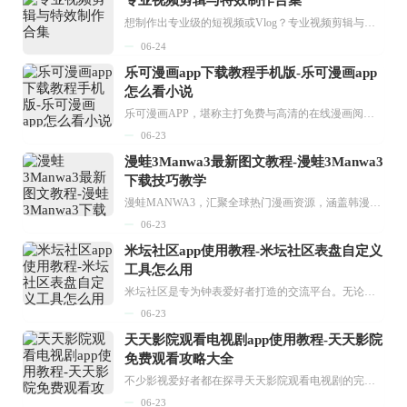
想制作出专业级的短视频或Vlog？专业视频剪辑与特效制作大全专题为你提供了从剪辑、抠像到特效包装的全套解决方案。无论是添加炫酷的片头、进行精准的视频抠图，还是制...
06-24
乐可漫画app下载教程手机版-乐可漫画app
怎么看小说
乐可漫画APP，堪称主打免费与高清的在线漫画阅读神器。其官方版提供海量完整版漫画资源，无论是国内漫画，还是日漫、韩漫、台漫、美漫等国外漫画，应有尽有，随时供你阅读。只需轻点一下，便能直接进入阅读界面。不仅如此，乐可漫画最新版本更新速度极快，在这里，你总能抢先看到全网一手漫画章节内容！...
06-23
漫蛙3Manwa3最新图文教程-漫蛙3Manwa3
下载技巧教学
漫蛙MANWA3，汇聚全球热门漫画资源，涵盖韩漫、欧美漫画、国漫等多种类型，题材丰富多样，全方位满足用户阅读喜好。它不仅是阅读平台，更是创作平台，为广大用户打造零门槛创作环境。...
06-23
米坛社区app使用教程-米坛社区表盘自定义
工具怎么用
米坛社区是专为钟表爱好者打造的交流平台。无论你是初涉钟表领域的普通爱好者，还是拥有多年收藏经验的资深玩家，都能在此找到属于自己的天地。 无需注册，就能轻松参与其中。通过专业的讨论论坛与丰富的交互功能，你可与世界各地的钟表爱好者畅快交流。若你钟情于钟表，米坛社区无疑是值得一试的理想之选。在这里，你能获取最新的手表资讯，交流见解，提升鉴赏品味，让每一块手表都成为收藏故事中重要的一部分。感兴趣的朋友，不要错过下载机会。...
06-23
天天影院观看电视剧app使用教程-天天影院
免费观看攻略大全
不少影视爱好者都在探寻天天影院观看电视剧的完整方法，结合最新平台使用规则，本篇新手入门攻略全面讲解观看渠道、检索流程、播放设置以及画面模式调整等实用内容。全文适配手机、电脑等主流设备，步骤简洁易懂，无论是初次使用的新手，还是想要优化观影体验的用户，都能参照内容快速上手，熟练掌握平台各项操作技巧，轻松畅享影视内容。...
06-23