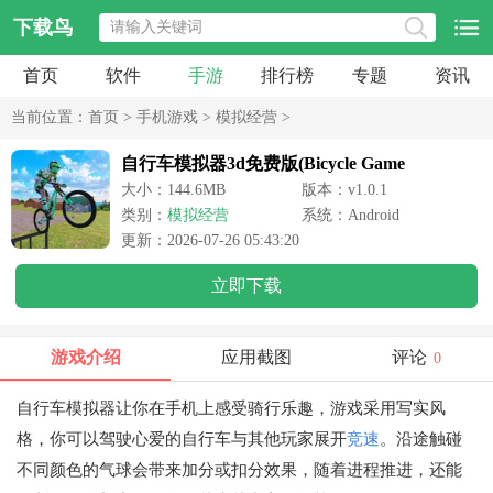
下载鸟
首页
软件
手游
排行榜
专题
资讯
当前位置：
首页
>
手机游戏
>
模拟经营
>
自行车模拟器3d免费版(Bicycle Game
Simulator 2023)
大小：144.6MB
版本：v1.0.1
类别：
模拟经营
系统：Android
更新：2026-07-26 05:43:20
立即下载
游戏介绍
应用截图
评论
0
自行车模拟器让你在手机上感受骑行乐趣，游戏采用写实风
格，你可以驾驶心爱的自行车与其他玩家展开
竞速
。沿途触碰
不同颜色的气球会带来加分或扣分效果，随着进程推进，还能