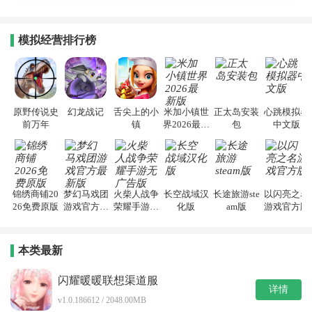
模拟经营排行榜
原野传说史
幻龙战记
舌尖上的小
米加小镇世
正太岛安装
心跳模拟器
前万年
镇
界2026最新
包
中文版
版
锦绣商铺20
梦幻马戏团
火柴人战争
长空战域汉
长途旅游ste
以闪亮之名
26免费原版
游戏官方最
荣耀手游无
化版
am版
游戏官方版
新版
广告版
本类最新
闪耀暖暖联想渠道服
详情
v1.0.186612 / 2048.00MB