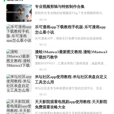
专业视频剪辑与特效制作合集
想制作出专业级的短视频或Vlog？专业视频剪辑与特效制作大全专题为你提供了从剪辑、抠像到特效包装的全套解决方案。无论是添加炫酷的片头、进行精准的视频抠图，还是制...
06-24
乐可漫画app下载教程手机版-乐可漫画app
怎么看小说
乐可漫画APP，堪称主打免费与高清的在线漫画阅读神器。其官方版提供海量完整版漫画资源，无论是国内漫画，还是日漫、韩漫、台漫、美漫等国外漫画，应有尽有，随时供你阅读。只需轻点一下，便能直接进入阅读界面。不仅如此，乐可漫画最新版本更新速度极快，在这里，你总能抢先看到全网一手漫画章节内容！...
06-23
漫蛙3Manwa3最新图文教程-漫蛙3Manwa3
下载技巧教学
漫蛙MANWA3，汇聚全球热门漫画资源，涵盖韩漫、欧美漫画、国漫等多种类型，题材丰富多样，全方位满足用户阅读喜好。它不仅是阅读平台，更是创作平台，为广大用户打造零门槛创作环境。...
06-23
米坛社区app使用教程-米坛社区表盘自定义
工具怎么用
米坛社区是专为钟表爱好者打造的交流平台。无论你是初涉钟表领域的普通爱好者，还是拥有多年收藏经验的资深玩家，都能在此找到属于自己的天地。 无需注册，就能轻松参与其中。通过专业的讨论论坛与丰富的交互功能，你可与世界各地的钟表爱好者畅快交流。若你钟情于钟表，米坛社区无疑是值得一试的理想之选。在这里，你能获取最新的手表资讯，交流见解，提升鉴赏品味，让每一块手表都成为收藏故事中重要的一部分。感兴趣的朋友，不要错过下载机会。...
06-23
天天影院观看电视剧app使用教程-天天影院
免费观看攻略大全
不少影视爱好者都在探寻天天影院观看电视剧的完整方法，结合最新平台使用规则，本篇新手入门攻略全面讲解观看渠道、检索流程、播放设置以及画面模式调整等实用内容。全文适配手机、电脑等主流设备，步骤简洁易懂，无论是初次使用的新手，还是想要优化观影体验的用户，都能参照内容快速上手，熟练掌握平台各项操作技巧，轻松畅享影视内容。...