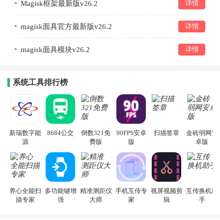
Magisk框架最新版v26.2
详情
magisk面具官方最新版v26.2
详情
magisk面具模块v26.2
详情
系统工具排行榜
新瑞数字能
8684公交
倒数321免
90FPS安卓
扫描签章
金砖弱网安
源
费版
版
卓版
养心全能扫
多功能键增
精准测距仪
手机互传专
视屏视频剪
互传换机助
描专家
强
大师
家
辑
手