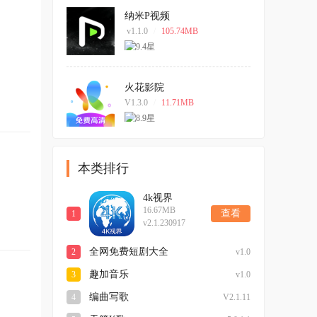
纳米P视频
v1.1.0
/
105.74MB
火花影院
V1.3.0
/
11.71MB
本类排行
4k视界
16.67MB
查看
1
v2.1.230917
全网免费短剧大全
2
v1.0
趣加音乐
3
v1.0
编曲写歌
4
V2.1.11