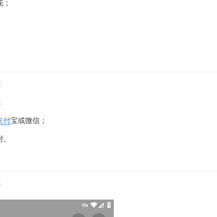
花；
；
；
支付
宝或微信；
封。
；