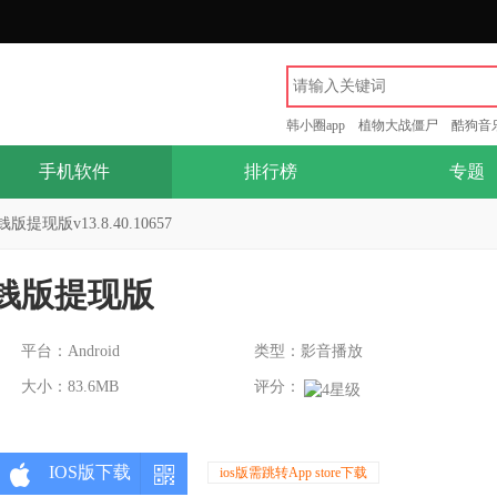
韩小圈app
植物大战僵尸
酷狗音
手机软件
排行榜
专题
现版v13.8.40.10657
钱版提现版
平台：Android
类型：影音播放
大小：83.6MB
评分：
IOS版下载
ios版需跳转App store下载