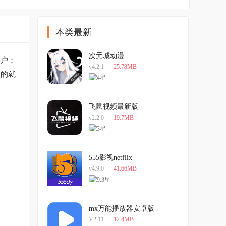
本类最新
次元城动漫
用户；
v4.2.1
/
25.78MB
欢的就
飞鼠视频最新版
v2.2.0
/
19.7MB
555影视netflix
v4.9.0
/
41.66MB
mx万能播放器安卓版
V2.11
/
12.4MB