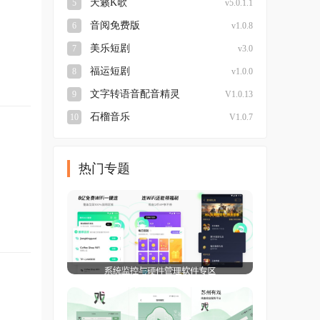
天籁K歌
5
v5.0.1.1
音阅免费版
6
v1.0.8
美乐短剧
7
v3.0
福运短剧
8
v1.0.0
文字转语音配音精灵
9
V1.0.13
石榴音乐
10
V1.0.7
热门专题