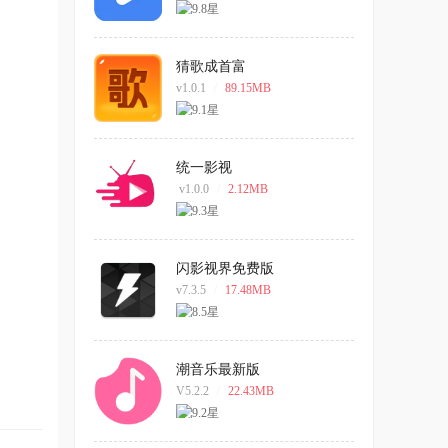
猜歌成首富
v1.0.1
/
89.15MB
统一影视
v1.0.0
/
2.12MB
闪影视界免费版
v7.3.5
/
17.48MB
潮音乐最新版
V5.2.2
/
22.43MB