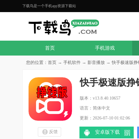
下载鸟是一个手机app资源下载站
首页
手机游戏
您的位置：
首页
→
手机软件
→
影音播放
→ 快手极速版挣钱版提
快手极速版挣
分
版本：v13.8.40.10657
语言：简体中文
更新：2026-07-10 01:02:06
反馈
安卓版下载