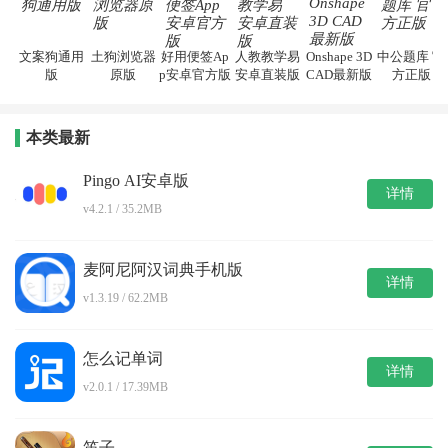
文案狗通用
土狗浏览器
好用便签Ap
人教教学易
Onshape 3D
中公题库 官
版
原版
p安卓官方版
安卓直装版
CAD最新版
方正版
本类最新
Pingo AI安卓版
详情
v4.2.1 / 35.2MB
麦阿尼阿汉词典手机版
详情
v1.3.19 / 62.2MB
怎么记单词
详情
v2.0.1 / 17.39MB
笛子