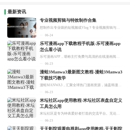
最新资讯
专业视频剪辑与特效制作合集
想制作出专业级的短视频或Vlog？专业视频剪辑与特效制作大全专题为你提供了从剪辑、抠像到特效包装的全套解决方案。无论是添加炫酷的片头、进行精准的视频抠图，还是制...
06-24
乐可漫画app下载教程手机版-乐可漫画app
怎么看小说
乐可漫画APP，堪称主打免费与高清的在线漫画阅读神器。其官方版提供海量完整版漫画资源，无论是国内漫画，还是日漫、韩漫、台漫、美漫等国外漫画，应有尽有，随时供你阅读。只需轻点一下，便能直接进入阅读界面。不仅如此，乐可漫画最新版本更新速度极快，在这里，你总能抢先看到全网一手漫画章节内容！...
06-23
漫蛙3Manwa3最新图文教程-漫蛙3Manwa3
下载技巧教学
漫蛙MANWA3，汇聚全球热门漫画资源，涵盖韩漫、欧美漫画、国漫等多种类型，题材丰富多样，全方位满足用户阅读喜好。它不仅是阅读平台，更是创作平台，为广大用户打造零门槛创作环境。...
06-23
米坛社区app使用教程-米坛社区表盘自定义
工具怎么用
米坛社区是专为钟表爱好者打造的交流平台。无论你是初涉钟表领域的普通爱好者，还是拥有多年收藏经验的资深玩家，都能在此找到属于自己的天地。 无需注册，就能轻松参与其中。通过专业的讨论论坛与丰富的交互功能，你可与世界各地的钟表爱好者畅快交流。若你钟情于钟表，米坛社区无疑是值得一试的理想之选。在这里，你能获取最新的手表资讯，交流见解，提升鉴赏品味，让每一块手表都成为收藏故事中重要的一部分。感兴趣的朋友，不要错过下载机会。...
06-23
天天影院观看电视剧app使用教程-天天影院