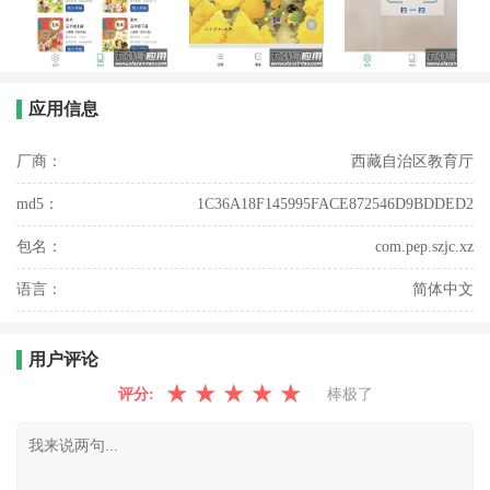
应用信息
厂商：
西藏自治区教育厅
md5：
1C36A18F145995FACE872546D9BDDED2
包名：
com.pep.szjc.xz
语言：
简体中文
用户评论
★
★
★
★
★
评分:
棒极了