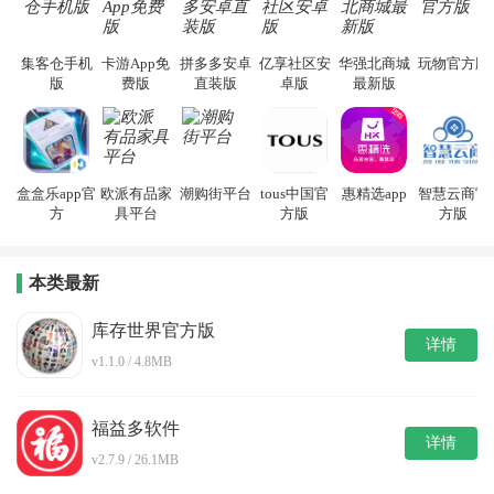
集客仓手机
卡游App免
拼多多安卓
亿享社区安
华强北商城
玩物官方版
版
费版
直装版
卓版
最新版
盒盒乐app官
欧派有品家
潮购街平台
tous中国官
惠精选app
智慧云商官
方
具平台
方版
方版
本类最新
库存世界官方版
详情
v1.1.0 / 4.8MB
福益多软件
详情
v2.7.9 / 26.1MB