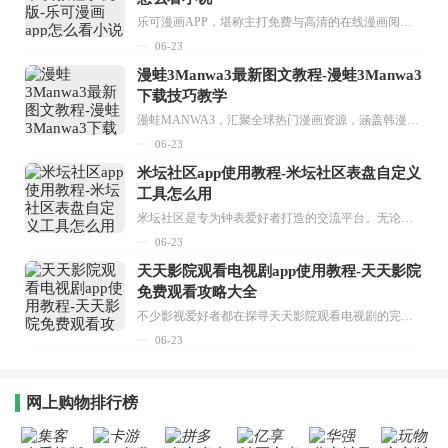
乐可漫画APP，堪称主打免费与高清的在线漫画阅读神器。其官方版提供海量完整版漫画资源，无论是国内漫画，还是日漫、韩漫、台漫、美漫等国外漫画，应有尽有，随时供你阅读。只需轻点一下，便能直接进入阅读界面。不仅如此，乐可漫画最新版本更新速度极快，在这里，你总能抢先看到全网一手漫画章节内容！...
06-23
漫蛙3Manwa3最新图文教程-漫蛙3Manwa3
下载技巧教学
漫蛙MANWA3，汇聚全球热门漫画资源，涵盖韩漫、欧美漫画、国漫等多种类型，题材丰富多样，全方位满足用户阅读喜好。它不仅是阅读平台，更是创作平台，为广大用户打造零门槛创作环境。...
06-23
米坛社区app使用教程-米坛社区表盘自定义
工具怎么用
米坛社区是专为钟表爱好者打造的交流平台。无论你是初涉钟表领域的普通爱好者，还是拥有多年收藏经验的资深玩家，都能在此找到属于自己的天地。 无需注册，就能轻松参与其中。通过专业的讨论论坛与丰富的交互功能，你可与世界各地的钟表爱好者畅快交流。若你钟情于钟表，米坛社区无疑是值得一试的理想之选。在这里，你能获取最新的手表资讯，交流见解，提升鉴赏品味，让每一块手表都成为收藏故事中重要的一部分。感兴趣的朋友，不要错过下载机会。...
06-23
天天影院观看电视剧app使用教程-天天影院
免费观看攻略大全
不少影视爱好者都在探寻天天影院观看电视剧的完整方法，结合最新平台使用规则，本篇新手入门攻略全面讲解观看渠道、检索流程、播放设置以及画面模式调整等实用内容。全文适配手机、电脑等主流设备，步骤简洁易懂，无论是初次使用的新手，还是想要优化观影体验的用户，都能参照内容快速上手，熟练掌握平台各项操作技巧，轻松畅享影视内容。...
06-23
网上购物排行榜