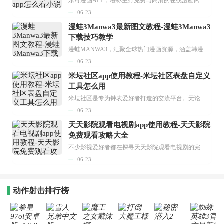
乐可漫画APP，堪称主打免费与高清的在线漫画阅读神器。其官方版提供海量完整版漫画资源，无论是国内漫画，还是日漫、韩漫、台漫、美漫等国外漫画，应有尽有，随时供你阅读。只需轻点一下，便能直接进入阅读界面。不仅如此，乐可漫画最新版本更新速度极快，在这里，你总能抢先看到全网一手漫画章节内容！...
06-23
漫蛙3Manwa3最新图文教程-漫蛙3Manwa3
下载技巧教学
漫蛙MANWA3，汇聚全球热门漫画资源，涵盖韩漫、欧美漫画、国漫等多种类型，题材丰富多样，全方位满足用户阅读喜好。它不仅是阅读平台，更是创作平台，为广大用户打造零门槛创作环境。...
06-23
米坛社区app使用教程-米坛社区表盘自定义
工具怎么用
米坛社区是专为钟表爱好者打造的交流平台。无论你是初涉钟表领域的普通爱好者，还是拥有多年收藏经验的资深玩家，都能在此找到属于自己的天地。 无需注册，就能轻松参与其中。通过专业的讨论论坛与丰富的交互功能，你可与世界各地的钟表爱好者畅快交流。若你钟情于钟表，米坛社区无疑是值得一试的理想之选。在这里，你能获取最新的手表资讯，交流见解，提升鉴赏品味，让每一块手表都成为收藏故事中重要的一部分。感兴趣的朋友，不要错过下载机会。...
06-23
天天影院观看电视剧app使用教程-天天影院
免费观看攻略大全
不少影视爱好者都在探寻天天影院观看电视剧的完整方法，结合最新平台使用规则，本篇新手入门攻略全面讲解观看渠道、检索流程、播放设置以及画面模式调整等实用内容。全文适配手机、电脑等主流设备，步骤简洁易懂，无论是初次使用的新手，还是想要优化观影体验的用户，都能参照内容快速上手，熟练掌握平台各项操作技巧，轻松畅享影视内容。...
06-23
动作射击排行榜