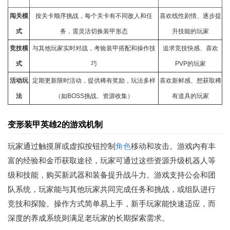
闯关模
按关卡顺序挑战，每个关卡有不同敌人和任
喜欢线性剧情、逐步提
式
务，需灵活切换装甲形态
升技能的玩家
竞技模
与其他玩家实时对战，考验装甲搭配和操作技
追求竞技快感、喜欢
式
巧
PVP的玩家
活动玩
定期更新限时活动，提供稀有奖励，玩法多样
喜欢新鲜感、想获取稀
法
（如BOSS挑战、资源收集）
有道具的玩家
变形装甲英雄2的游戏机制
玩家通过触摸屏或虚拟按钮控制
角色
移动和攻击。游戏内有丰
富的经验和金币获取途径，玩家可通过这些资源升级机器人等
级和技能，购买新武器和装备提升战斗力。游戏支持公会和团
队系统，玩家能与其他玩家共同完成任务和挑战，或组队进行
竞技和探险。操作方式简单易上手，新手玩家能快速适应，而
深度的养成系统则满足老玩家的长期探索需求。