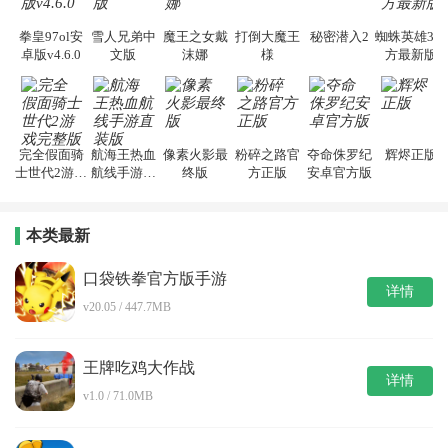
拳皇97ol安
雪人兄弟中
魔王之女戴
打倒大魔王
秘密潜入2
蜘蛛英雄3官
卓版v4.6.0
文版
沫娜
様
方最新版
完全假面骑
航海王热血
像素火影最
粉碎之路官
夺命侏罗纪
辉烬正版
士世代2游戏
航线手游直
终版
方正版
安卓官方版
完整版
装版
本类最新
口袋铁拳官方版手游
详情
v20.05 / 447.7MB
王牌吃鸡大作战
详情
v1.0 / 71.0MB