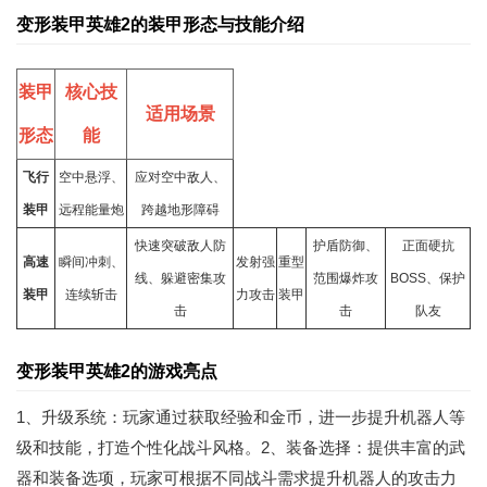
变形装甲英雄2的装甲形态与技能介绍
装甲
核心技
适用场景
形态
能
飞行
空中悬浮、
应对空中敌人、
装甲
远程能量炮
跨越地形障碍
快速突破敌人防
护盾防御、
正面硬抗
高速
瞬间冲刺、
发射强
重型
线、躲避密集攻
范围爆炸攻
BOSS、保护
装甲
连续斩击
力攻击
装甲
击
击
队友
变形装甲英雄2的游戏亮点
1、升级系统：玩家通过获取经验和金币，进一步提升机器人等
级和技能，打造个性化战斗风格。2、装备选择：提供丰富的武
器和装备选项，玩家可根据不同战斗需求提升机器人的攻击力