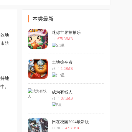
本类最新
迷你世界抽抽乐
高效地
/
675.98MB
城市轨
土地掠夺者
v3
/
1.08MB
维持地
之中。
成为有钱人
v1
/
37.5MB
日在校园2024最新版
1.070
/
47.38MB