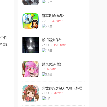
冠军足球物语2
2.2.1
/
42.58MB
行个性
模拟器大作战
有挑战
v2.3.1
/
153.88MB
摇曳女孩(版)
/
14.3MB
异世界厨房超人气现代料理
店游戏
v1.0.1
/
98.7MB