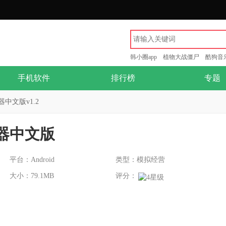
韩小圈app
植物大战僵尸
酷狗音
手机软件
排行榜
专题
中文版v1.2
器中文版
平台：Android
类型：模拟经营
大小：79.1MB
评分：