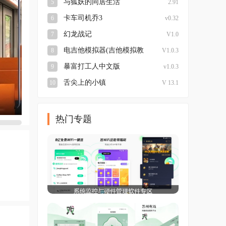
与狐妖的同居生活
5
2.91
卡车司机乔3
6
v0.32
幻龙战记
7
V1.0
电吉他模拟器(吉他模拟教
8
V1.0.3
学) 安卓版
暴富打工人中文版
9
v1.0.3
舌尖上的小镇
10
V 13.1
热门专题