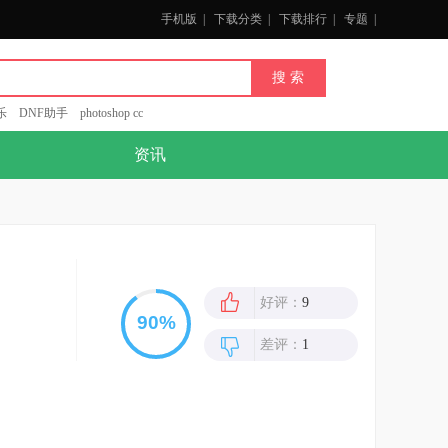
手机版
|
下载分类
|
下载排行
|
专题
|
乐
DNF助手
photoshop cc
资讯
好评：
9
差评：
1