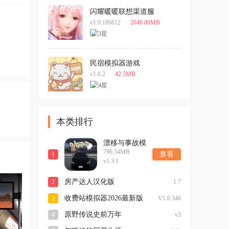
闪耀暖暖联想渠道服
v1.0.186612
/
2048.00MB
民宿模拟器游戏
v1.0.2
/
42.5MB
本类排行
漂移与事故模
796.54MB
拟器2026手机
查看
1
v1.3.1
版
房产达人汉化版
2
1.7
收费站模拟器2026最新版
3
V1.0.346
原野传说史前万年
4
v3