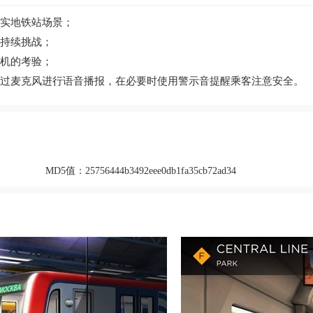
真实地铁站场景；
持续挑战；
司机的考验；
可通过麦克风进行语音播报，在必要时使用警示音提醒乘客注意安全。
MD5值：
25756444b3492eee0db1fa35cb72ad34