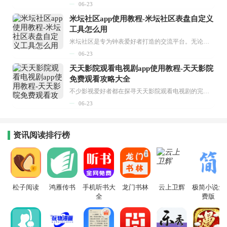
06-23
米坛社区app使用教程-米坛社区表盘自定义
工具怎么用
米坛社区是专为钟表爱好者打造的交流平台。无论你是初涉钟表领域的普通爱好者，还是拥有多年收藏经验的资深玩家，都能在此找到属于自己的天地。 无需注册，就能轻松参与其中。通过专业的讨论论坛与丰富的交互功能，你可与世界各地的钟表爱好者畅快交流。若你钟情于钟表，米坛社区无疑是值得一试的理想之选。在这里，你能获取最新的手表资讯，交流见解，提升鉴赏品味，让每一块手表都成为收藏故事中重要的一部分。感兴趣的朋友，不要错过下载机会。...
06-23
天天影院观看电视剧app使用教程-天天影院
免费观看攻略大全
不少影视爱好者都在探寻天天影院观看电视剧的完整方法，结合最新平台使用规则，本篇新手入门攻略全面讲解观看渠道、检索流程、播放设置以及画面模式调整等实用内容。全文适配手机、电脑等主流设备，步骤简洁易懂，无论是初次使用的新手，还是想要优化观影体验的用户，都能参照内容快速上手，熟练掌握平台各项操作技巧，轻松畅享影视内容。...
06-23
资讯阅读排行榜
松子阅读
鸿雁传书
手机听书大
龙门书林
云上卫辉
极简小说免
全
费版