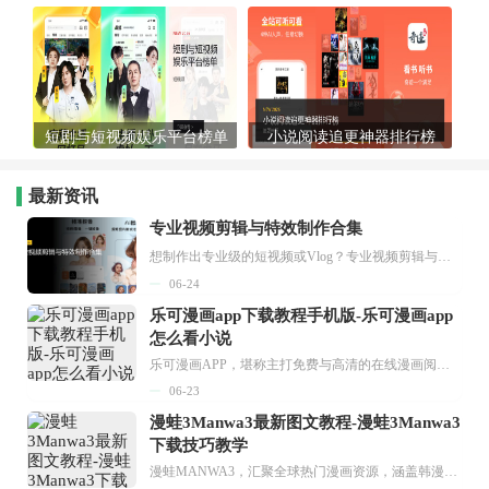
短剧与短视频娱乐平台榜单
小说阅读追更神器排行榜
最新资讯
专业视频剪辑与特效制作合集
想制作出专业级的短视频或Vlog？专业视频剪辑与特效制作大全专题为你提供了从剪辑、抠像到特效包装的全套解决方案。无论是添加炫酷的片头、进行精准的视频抠图，还是制...
06-24
乐可漫画app下载教程手机版-乐可漫画app
怎么看小说
乐可漫画APP，堪称主打免费与高清的在线漫画阅读神器。其官方版提供海量完整版漫画资源，无论是国内漫画，还是日漫、韩漫、台漫、美漫等国外漫画，应有尽有，随时供你阅读。只需轻点一下，便能直接进入阅读界面。不仅如此，乐可漫画最新版本更新速度极快，在这里，你总能抢先看到全网一手漫画章节内容！...
06-23
漫蛙3Manwa3最新图文教程-漫蛙3Manwa3
下载技巧教学
漫蛙MANWA3，汇聚全球热门漫画资源，涵盖韩漫、欧美漫画、国漫等多种类型，题材丰富多样，全方位满足用户阅读喜好。它不仅是阅读平台，更是创作平台，为广大用户打造零门槛创作环境。...