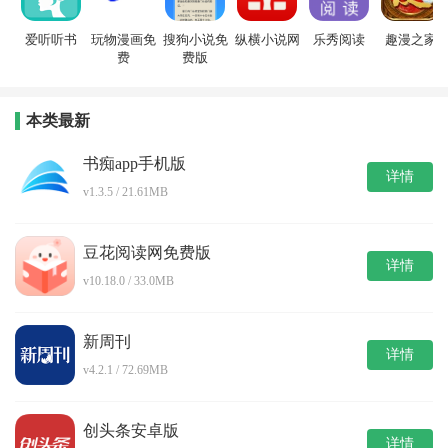
爱听听书
玩物漫画免
搜狗小说免
纵横小说网
乐秀阅读
趣漫之家
费
费版
本类最新
书痴app手机版
详情
v1.3.5 / 21.61MB
豆花阅读网免费版
详情
v10.18.0 / 33.0MB
新周刊
详情
v4.2.1 / 72.69MB
创头条安卓版
详情