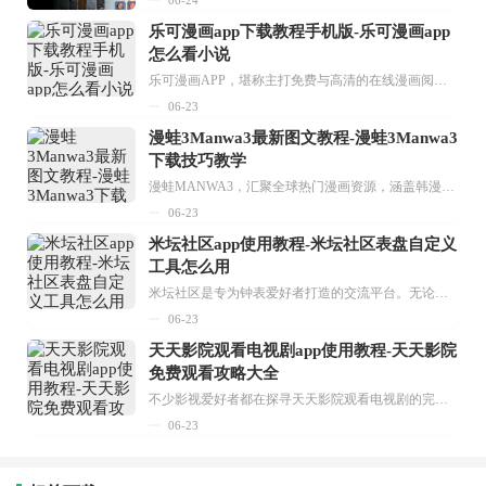
乐可漫画app下载教程手机版-乐可漫画app
怎么看小说
乐可漫画APP，堪称主打免费与高清的在线漫画阅读神器。其官方版提供海量完整版漫画资源，无论是国内漫画，还是日漫、韩漫、台漫、美漫等国外漫画，应有尽有，随时供你阅读。只需轻点一下，便能直接进入阅读界面。不仅如此，乐可漫画最新版本更新速度极快，在这里，你总能抢先看到全网一手漫画章节内容！...
06-23
漫蛙3Manwa3最新图文教程-漫蛙3Manwa3
下载技巧教学
漫蛙MANWA3，汇聚全球热门漫画资源，涵盖韩漫、欧美漫画、国漫等多种类型，题材丰富多样，全方位满足用户阅读喜好。它不仅是阅读平台，更是创作平台，为广大用户打造零门槛创作环境。...
06-23
米坛社区app使用教程-米坛社区表盘自定义
工具怎么用
米坛社区是专为钟表爱好者打造的交流平台。无论你是初涉钟表领域的普通爱好者，还是拥有多年收藏经验的资深玩家，都能在此找到属于自己的天地。 无需注册，就能轻松参与其中。通过专业的讨论论坛与丰富的交互功能，你可与世界各地的钟表爱好者畅快交流。若你钟情于钟表，米坛社区无疑是值得一试的理想之选。在这里，你能获取最新的手表资讯，交流见解，提升鉴赏品味，让每一块手表都成为收藏故事中重要的一部分。感兴趣的朋友，不要错过下载机会。...
06-23
天天影院观看电视剧app使用教程-天天影院
免费观看攻略大全
不少影视爱好者都在探寻天天影院观看电视剧的完整方法，结合最新平台使用规则，本篇新手入门攻略全面讲解观看渠道、检索流程、播放设置以及画面模式调整等实用内容。全文适配手机、电脑等主流设备，步骤简洁易懂，无论是初次使用的新手，还是想要优化观影体验的用户，都能参照内容快速上手，熟练掌握平台各项操作技巧，轻松畅享影视内容。...
06-23