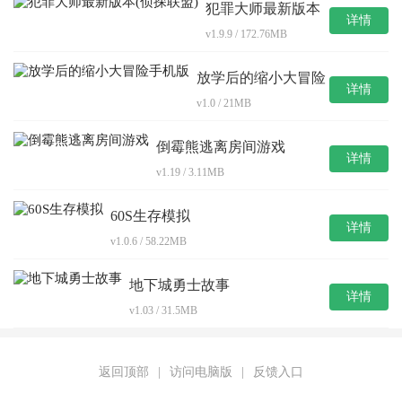
犯罪大师最新版本
详情
(侦探联盟)
v1.9.9 / 172.76MB
放学后的缩小大冒险
详情
手机版
v1.0 / 21MB
倒霉熊逃离房间游戏
详情
v1.19 / 3.11MB
60S生存模拟
详情
v1.0.6 / 58.22MB
地下城勇士故事
详情
v1.03 / 31.5MB
返回顶部
|
访问电脑版
|
反馈入口