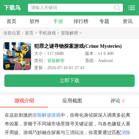
下载鸟
首页
软件
手游
排行榜
专题
资讯
当前位置：
首页
>
手机游戏
>
冒险解密
>
犯罪之谜寻物探案游戏(Crime Mysteries)
大小：117.6MB
版本：v1.6.400
类别：
冒险解密
系统：Android
更新：2026-07-10 01:27:43
立即下载
游戏介绍
应用截图
评论
0
在这款刺激的
冒险解谜游戏
中，你将化身侦探深入调查多起离
奇凶案，穿梭于不同城市场景搜寻关键证据，与各色嫌疑人展
开周旋。游戏巧妙融合探索与三消玩法，你需要通过匹配
消除