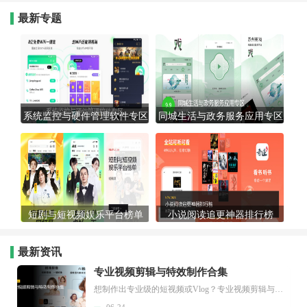
最新专题
系统监控与硬件管理软件专区
同城生活与政务服务应用专区
短剧与短视频娱乐平台榜单
小说阅读追更神器排行榜
最新资讯
专业视频剪辑与特效制作合集
想制作出专业级的短视频或Vlog？专业视频剪辑与特效制作大全专题为你提供了从剪辑、抠像到特效包装的全套解决方案。无论是添加炫酷的片头、进行精准的视频抠图，还是制...
06-24