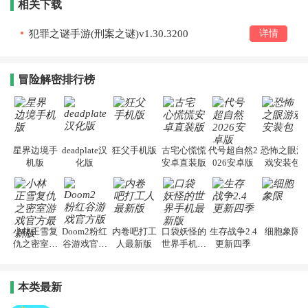
相关下载
犯罪之谜手游(刑案之谜)v1.30.3200
详情
冒险解密排行榜
星界边境手
deadplate汉
狂父手机版
古宅心慌慌
代号超自然2
恐怖之眼游
机版
化版
安卓直装版
026安卓版
戏安装包
小林正雪复
Doom2粉红
内卷吧打工
口袋妖怪的
生存战争2.4
细胞象限
仇之密室游
谷游戏官方
人最新版
世界手机最
更新四季
戏官方最新
版
新版
版
本类最新