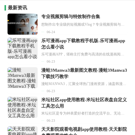
最新资讯
专业视频剪辑与特效制作合集
想制作出专业级的短视频或Vlog？专业视频剪辑与特效制作大全专题为你提供了从剪辑、抠像到特效包装的全套解决方案。无论是添加炫酷的片头、进行精准的视频抠图，还是制...
06-24
乐可漫画app下载教程手机版-乐可漫画app
怎么看小说
乐可漫画APP，堪称主打免费与高清的在线漫画阅读神器。其官方版提供海量完整版漫画资源，无论是国内漫画，还是日漫、韩漫、台漫、美漫等国外漫画，应有尽有，随时供你阅读。只需轻点一下，便能直接进入阅读界面。不仅如此，乐可漫画最新版本更新速度极快，在这里，你总能抢先看到全网一手漫画章节内容！...
06-23
漫蛙3Manwa3最新图文教程-漫蛙3Manwa3
下载技巧教学
漫蛙MANWA3，汇聚全球热门漫画资源，涵盖韩漫、欧美漫画、国漫等多种类型，题材丰富多样，全方位满足用户阅读喜好。它不仅是阅读平台，更是创作平台，为广大用户打造零门槛创作环境。...
06-23
米坛社区app使用教程-米坛社区表盘自定义
工具怎么用
米坛社区是专为钟表爱好者打造的交流平台。无论你是初涉钟表领域的普通爱好者，还是拥有多年收藏经验的资深玩家，都能在此找到属于自己的天地。 无需注册，就能轻松参与其中。通过专业的讨论论坛与丰富的交互功能，你可与世界各地的钟表爱好者畅快交流。若你钟情于钟表，米坛社区无疑是值得一试的理想之选。在这里，你能获取最新的手表资讯，交流见解，提升鉴赏品味，让每一块手表都成为收藏故事中重要的一部分。感兴趣的朋友，不要错过下载机会。...
06-23
天天影院观看电视剧app使用教程-天天影院