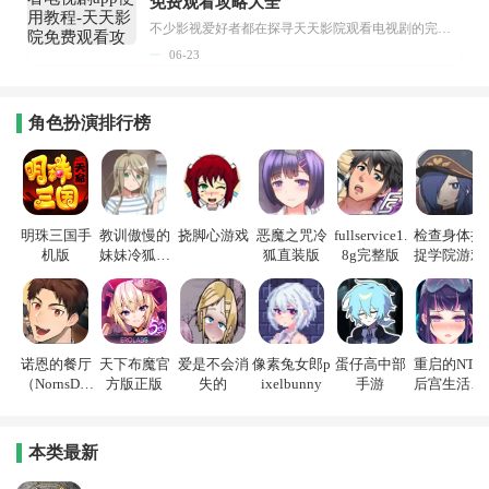
免费观看攻略大全
不少影视爱好者都在探寻天天影院观看电视剧的完整方法，结合最新平台使用规则，本篇新手入门攻略全面讲解观看渠道、检索流程、播放设置以及画面模式调整等实用内容。全文适配手机、电脑等主流设备，步骤简洁易懂，无论是初次使用的新手，还是想要优化观影体验的用户，都能参照内容快速上手，熟练掌握平台各项操作技巧，轻松畅享影视内容。...
06-23
角色扮演排行榜
明珠三国手
教训傲慢的
挠脚心游戏
恶魔之咒冷
fullservice1.
检查身体捕
机版
妹妹冷狐游
狐直装版
8g完整版
捉学院游戏
戏
诺恩的餐厅
天下布魔官
爱是不会消
像素兔女郎p
蛋仔高中部
重启的NTR
（NornsDin
方版正版
失的
ixelbunny
手游
后宫生活游
e）
戏
本类最新