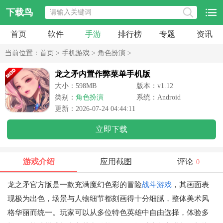
下载鸟
首页
软件
手游
排行榜
专题
资讯
当前位置：
首页
>
手机游戏
>
角色扮演
>
龙之矛内置作弊菜单手机版
大小：598MB
版本：v1.12
类别：
角色扮演
系统：Android
更新：2026-07-24 04:44:11
立即下载
游戏介绍
应用截图
评论
0
龙之矛官方版是一款充满魔幻色彩的冒险
战斗游戏
，其画面表
现极为出色，场景与人物细节都刻画得十分细腻，整体美术风
格华丽而统一。玩家可以从多位特色英雄中自由选择，体验多