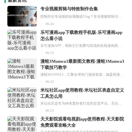
最新资讯
专业视频剪辑与特效制作合集
想制作出专业级的短视频或Vlog？专业视频剪辑与特效制作大全专题为你提供了从剪辑、抠像到特效包装的全套解决方案。无论是添加炫酷的片头、进行精准的视频抠图，还是制...
06-24
乐可漫画app下载教程手机版-乐可漫画app
怎么看小说
乐可漫画APP，堪称主打免费与高清的在线漫画阅读神器。其官方版提供海量完整版漫画资源，无论是国内漫画，还是日漫、韩漫、台漫、美漫等国外漫画，应有尽有，随时供你阅读。只需轻点一下，便能直接进入阅读界面。不仅如此，乐可漫画最新版本更新速度极快，在这里，你总能抢先看到全网一手漫画章节内容！...
06-23
漫蛙3Manwa3最新图文教程-漫蛙3Manwa3
下载技巧教学
漫蛙MANWA3，汇聚全球热门漫画资源，涵盖韩漫、欧美漫画、国漫等多种类型，题材丰富多样，全方位满足用户阅读喜好。它不仅是阅读平台，更是创作平台，为广大用户打造零门槛创作环境。...
06-23
米坛社区app使用教程-米坛社区表盘自定义
工具怎么用
米坛社区是专为钟表爱好者打造的交流平台。无论你是初涉钟表领域的普通爱好者，还是拥有多年收藏经验的资深玩家，都能在此找到属于自己的天地。 无需注册，就能轻松参与其中。通过专业的讨论论坛与丰富的交互功能，你可与世界各地的钟表爱好者畅快交流。若你钟情于钟表，米坛社区无疑是值得一试的理想之选。在这里，你能获取最新的手表资讯，交流见解，提升鉴赏品味，让每一块手表都成为收藏故事中重要的一部分。感兴趣的朋友，不要错过下载机会。...
06-23
天天影院观看电视剧app使用教程-天天影院
免费观看攻略大全