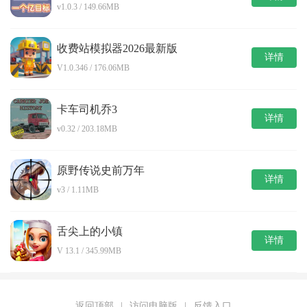
v1.0.3 / 149.66MB
收费站模拟器2026最新版
详情
V1.0.346 / 176.06MB
卡车司机乔3
详情
v0.32 / 203.18MB
原野传说史前万年
详情
v3 / 1.11MB
舌尖上的小镇
详情
V 13.1 / 345.99MB
返回顶部
|
访问电脑版
|
反馈入口