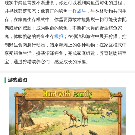
现实中鳄鱼需要不断进食，你还可以看到鳄鱼蛋孵化的过程，
并寻找部落形态；像真正的鳄鱼一样
战斗
，与丛林动物共同生
存；在家庭生存模式中，你需要勇敢冲撞撕裂一切可能伤害配
偶或蛋的威胁；成为致命的鳄鱼，不断扩大你的野生鳄鱼家
庭，体验愤怒的鳄鱼生存
模拟
；在湖泊和海洋中展开狩猎，控
制野生食肉爬行动物，猎杀海滩上的各种动物；在家庭模式中
享受鳄鱼生活，扮演沼泽鳄鱼，完成家庭组建，养育短吻鳄宝
宝，通过狩猎喂养它们，感受成长的乐趣。
游戏截图