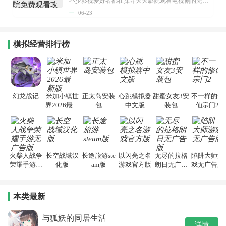
不少影视爱好者都在探寻天天影院观看电视剧的完整方法，结合最新平台使用规则，本篇新手入门攻略全面讲解观看渠道、检索流程、播放设置以及画面模式调整等实用内容。全文适配手机、电脑等主流设备，步骤简洁易懂，无论是初次使用的新手，还是想要优化观影体验的用户，都能参照内容快速上手，熟练掌握平台各项操作技巧，轻松畅享影视内容。...
06-23
模拟经营排行榜
幻龙战记
米加小镇世
正太岛安装
心跳模拟器
甜蜜女友3安
不一样的修
界2026最新
包
中文版
装包
仙宗门2
版
火柴人战争
长空战域汉
长途旅游ste
以闪亮之名
无尽的拉格
陷阱大师游
荣耀手游无
化版
am版
游戏官方版
朗日无广告
戏无广告版
广告版
版
本类最新
与狐妖的同居生活
详情