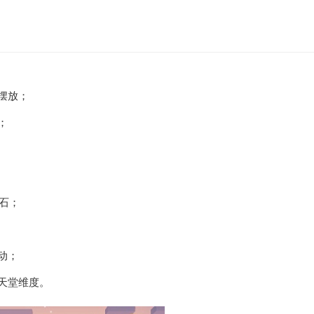
摆放；
；
萤石；
动；
天堂维度。