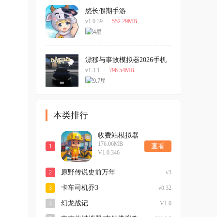
悠长假期手游
v1.0.39
/
552.29MB
漂移与事故模拟器2026手机
版
v1.3.1
/
796.54MB
本类排行
收费站模拟器
176.06MB
2026最新版
查看
1
V1.0.346
原野传说史前万年
2
v3
卡车司机乔3
3
v0.32
幻龙战记
4
V1.0