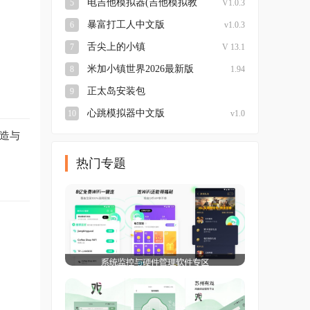
电吉他模拟器(吉他模拟教
5
V1.0.3
学) 安卓版
暴富打工人中文版
6
v1.0.3
舌尖上的小镇
7
V 13.1
米加小镇世界2026最新版
8
1.94
正太岛安装包
9
v官网:www.lybh.me
心跳模拟器中文版
10
v1.0
造与
热门专题