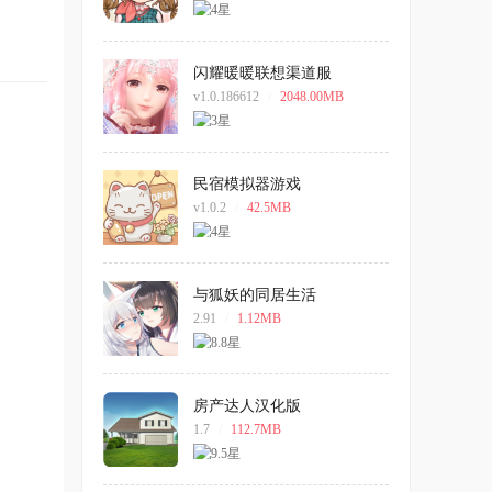
闪耀暖暖联想渠道服
v1.0.186612
/
2048.00MB
民宿模拟器游戏
v1.0.2
/
42.5MB
与狐妖的同居生活
2.91
/
1.12MB
房产达人汉化版
1.7
/
112.7MB