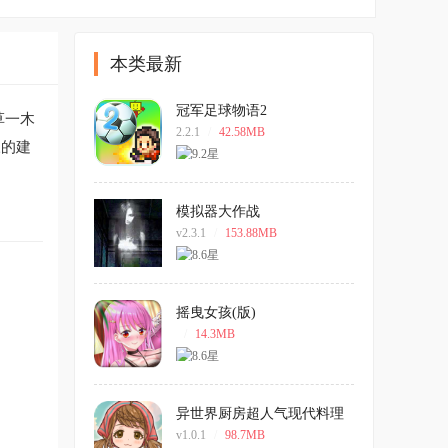
本类最新
冠军足球物语2
草一木
2.2.1
/
42.58MB
叹的建
模拟器大作战
v2.3.1
/
153.88MB
摇曳女孩(版)
/
14.3MB
异世界厨房超人气现代料理
店游戏
v1.0.1
/
98.7MB