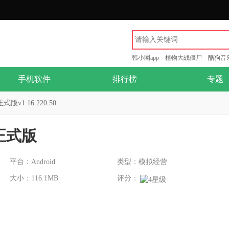
韩小圈app
植物大战僵尸
酷狗音
手机软件
排行榜
专题
版v1.16.220.50
6正式版
平台：Android
类型：模拟经营
大小：116.1MB
评分：