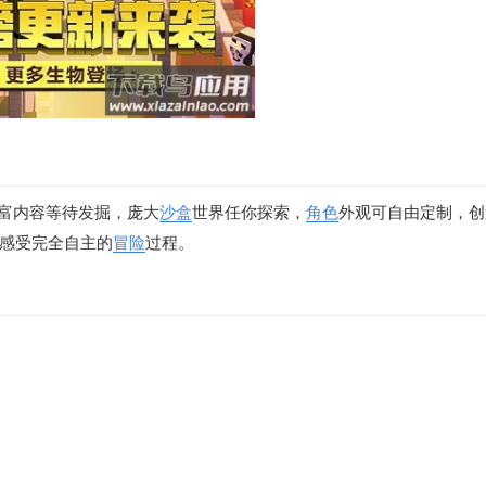
丰富内容等待发掘，庞大
沙盒
世界任你探索，
角色
外观可自由定制，创
感受完全自主的
冒险
过程。