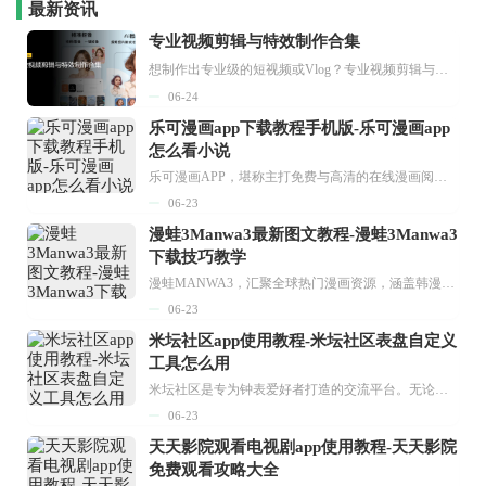
最新资讯
专业视频剪辑与特效制作合集
想制作出专业级的短视频或Vlog？专业视频剪辑与特效制作大全专题为你提供了从剪辑、抠像到特效包装的全套解决方案。无论是添加炫酷的片头、进行精准的视频抠图，还是制...
06-24
乐可漫画app下载教程手机版-乐可漫画app
怎么看小说
乐可漫画APP，堪称主打免费与高清的在线漫画阅读神器。其官方版提供海量完整版漫画资源，无论是国内漫画，还是日漫、韩漫、台漫、美漫等国外漫画，应有尽有，随时供你阅读。只需轻点一下，便能直接进入阅读界面。不仅如此，乐可漫画最新版本更新速度极快，在这里，你总能抢先看到全网一手漫画章节内容！...
06-23
漫蛙3Manwa3最新图文教程-漫蛙3Manwa3
下载技巧教学
漫蛙MANWA3，汇聚全球热门漫画资源，涵盖韩漫、欧美漫画、国漫等多种类型，题材丰富多样，全方位满足用户阅读喜好。它不仅是阅读平台，更是创作平台，为广大用户打造零门槛创作环境。...
06-23
米坛社区app使用教程-米坛社区表盘自定义
工具怎么用
米坛社区是专为钟表爱好者打造的交流平台。无论你是初涉钟表领域的普通爱好者，还是拥有多年收藏经验的资深玩家，都能在此找到属于自己的天地。 无需注册，就能轻松参与其中。通过专业的讨论论坛与丰富的交互功能，你可与世界各地的钟表爱好者畅快交流。若你钟情于钟表，米坛社区无疑是值得一试的理想之选。在这里，你能获取最新的手表资讯，交流见解，提升鉴赏品味，让每一块手表都成为收藏故事中重要的一部分。感兴趣的朋友，不要错过下载机会。...
06-23
天天影院观看电视剧app使用教程-天天影院
免费观看攻略大全