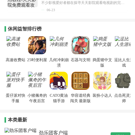
不少影视爱好者都在探寻天天影院观看电视剧的完整方法，结合最新平台使用规则，本篇新手入门攻略全面讲解观看渠道、检索流程、播放设置以及画面模式调整等实用内容。全文适配手机、电脑等主流设备，步骤简洁易懂，无论是初次使用的新手，还是想要优化观影体验的用户，都能参照内容快速上手，熟练掌握平台各项操作技巧，轻松畅享影视内容。...
06-23
休闲益智排行榜
高速收费站
25时便利屋
几何冲刺崩
石器与文明
捣蛋猪中文
逗比人生游
溃
版
戏
蛋仔派对快
小猪佩奇的
CATO黄油
华容道经典
装扮小达人
点击死灵法
手服
午夜后宫
猫手游
闯关 最新版
师
本类最新
劲乐团客户端