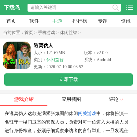
下载鸟
首页
软件
手游
排行榜
专题
资讯
当前位置：
首页
>
手机游戏
>
休闲益智
>
逃离伪人
大小：121.67MB
版本：v2.0.0
类别：
休闲益智
系统：Android
更新：2026-07-10 00:03:52
立即下载
游戏介绍
应用截图
评论
0
在逃离伪人这款充满紧张氛围的休闲
闯关游戏
中，你将扮演一
名驻守一楼门卫室的安保人员，负责对每一位进入大楼的人员
进行身份核查；必须仔细观察来访者的言行举止，一旦发现任