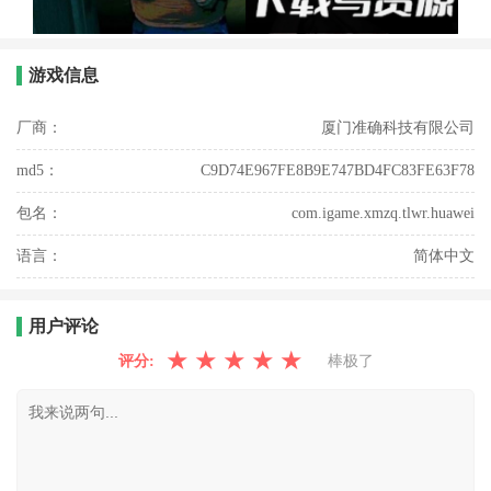
游戏信息
厂商：
厦门准确科技有限公司
md5：
C9D74E967FE8B9E747BD4FC83FE63F78
包名：
com.igame.xmzq.tlwr.huawei
语言：
简体中文
用户评论
★
★
★
★
★
评分:
棒极了