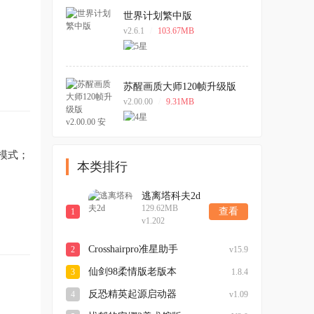
世界计划繁中版
v2.6.1
/
103.67MB
苏醒画质大师120帧升级版
v2.00.00 安卓版
v2.00.00
/
9.31MB
模式；
本类排行
逃离塔科夫2d
129.62MB
查看
1
v1.202
Crosshairpro准星助手
2
v15.9
仙剑98柔情版老版本
3
1.8.4
反恐精英起源启动器
4
v1.09