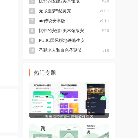
忧郁的安娜2美术馆版
5
V2.0
无尽噩梦5怨灵咒
6
v1.0.1
ntr传说安卓版
7
v2.1.1
忧郁的安娜2美术馆版安
8
V2.0
卓
PUBG国际版地铁逃生安
9
装
圣诞老人和白色圣诞节
10
v1.0
热门专题