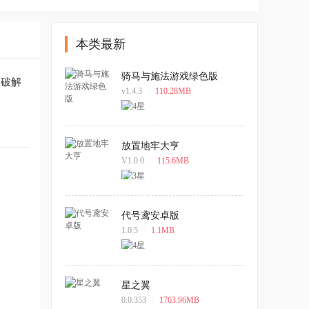
本类最新
骑马与施法游戏绿色版
及破解
v1.4.3
/
110.28MB
放置地牢大亨
V1.0.0
/
115.6MB
代号鸢安卓版
1.0.5
/
1.1MB
星之翼
0.0.353
/
1763.96MB