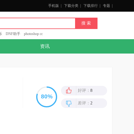
手机版
|
下载分类
|
下载排行
|
专题
|
乐
DNF助手
photoshop cc
资讯
好评：
8
差评：
2