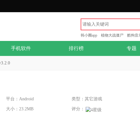
韩小圈app
植物大战僵尸
酷狗音
手机软件
排行榜
专题
.2.0
平台：Android
类型：其它游戏
大小：23.2MB
评分：