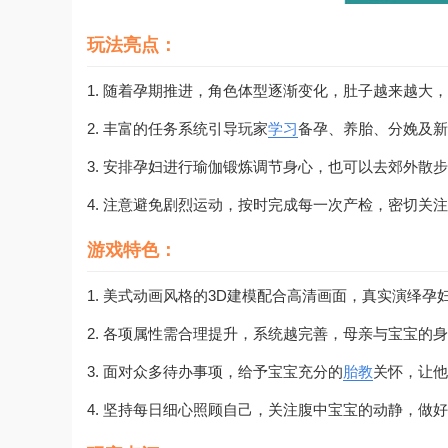
玩法亮点：
1. 随着孕期推进，角色体型逐渐变化，肚子越来越大
2. 丰富的任务系统引导玩家
学习
备孕、养胎、分娩及新
3. 安排孕妇进行瑜伽锻炼调节身心，也可以去郊外散
4. 注意避免剧烈运动，按时完成每一次产检，密切关
游戏特色：
1. 美式动画风格的3D建模配合高清画面，真实演绎
2. 各项属性需合理提升，系统越完善，母亲与宝宝的
3. 面对众多待办事项，给予宝宝充分的
胎教
关怀，让他
4. 坚持每日细心照顾自己，关注腹中宝宝的动静，做