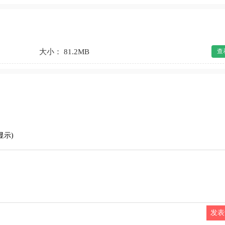
大小： 81.2MB
查
显示)