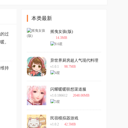
本类最新
摇曳女孩(版)
娩的过
/
14.3MB
温暖。
异世界厨房超人气现代料理
店游戏
v1.0.1
/
98.7MB
，维持
闪耀暖暖联想渠道服
v1.0.186612
/
2048.00MB
民宿模拟器游戏
v1.0.2
/
42.5MB