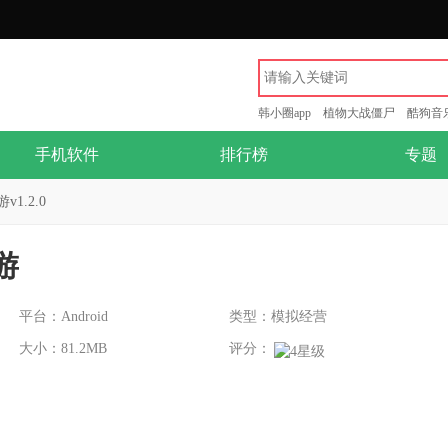
韩小圈app
植物大战僵尸
酷狗音
手机软件
排行榜
专题
1.2.0
游
平台：Android
类型：模拟经营
大小：81.2MB
评分：