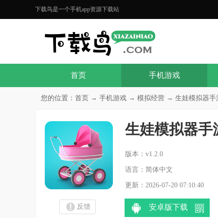
下载鸟是一个手机app资源下载站
首页
手机游戏
您的位置：
首页
→
手机游戏
→
模拟经营
→ 生娃模拟器手游v
生娃模拟器手
分
版本：v1.2.0
语言：简体中文
更新：2026-07-20 07:10:40
反馈
安卓版下载