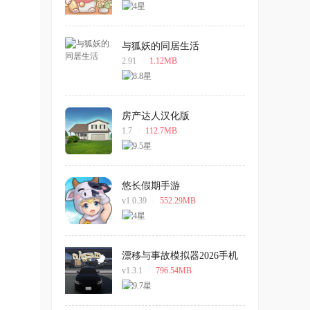
与狐妖的同居生活
2.91
/
1.12MB
房产达人汉化版
1.7
/
112.7MB
悠长假期手游
v1.0.39
/
552.29MB
漂移与事故模拟器2026手机
版
v1.3.1
/
796.54MB