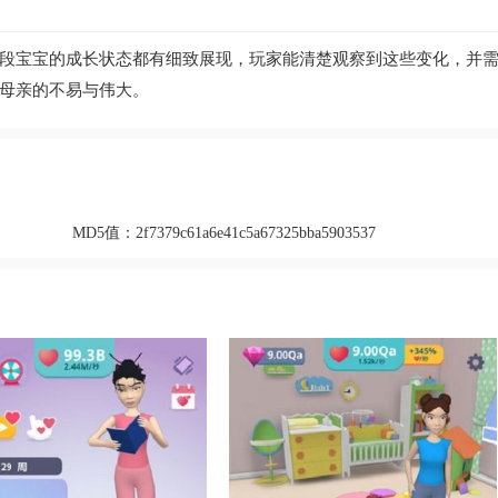
段宝宝的成长状态都有细致展现，玩家能清楚观察到这些变化，并
母亲的不易与伟大。
MD5值：
2f7379c61a6e41c5a67325bba5903537