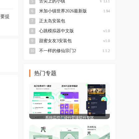
舌尖上的小镇
5
V 13.1
米加小镇世界2026最新版
6
1.94
需要提
正太岛安装包
7
v官网:www.lybh.me
心跳模拟器中文版
8
v1.0
甜蜜女友3安装包
9
v1.0
不一样的修仙宗门2
10
1.1.2
热门专题