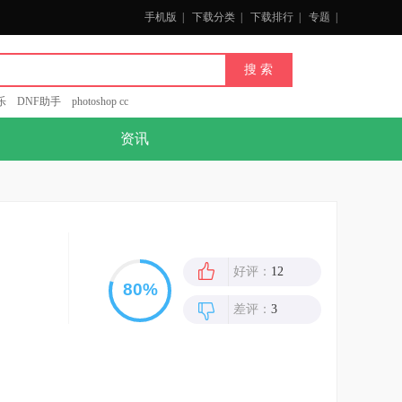
手机版
|
下载分类
|
下载排行
|
专题
|
乐
DNF助手
photoshop cc
资讯
好评：
12
差评：
3