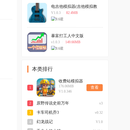
电吉他模拟器(吉他模拟教
学) 安卓版
V1.0.3
/
82.4MB
暴富打工人中文版
v1.0.3
/
149.66MB
本类排行
收费站模拟器
176.06MB
2026最新版
查看
1
V1.0.346
原野传说史前万年
2
v3
卡车司机乔3
3
v0.32
幻龙战记
4
V1.0