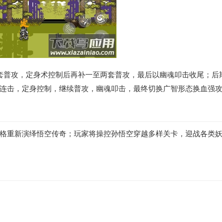
套普攻，定身术控制后再补一至两套普攻，最后以幽魂叩击收尾；后
连击，定身控制，继续普攻，幽魂叩击，最终切换广智形态换血强
格重新演绎悟空传奇；玩家将操控孙悟空穿越多样关卡，迎战各类