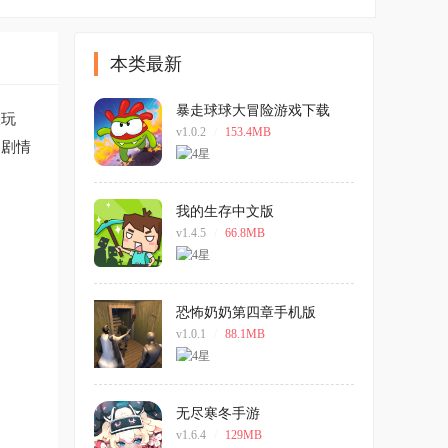
本类最新
暴走球球大冒险游戏下载
关玩
v1.0.2
/
153.4MB
的剧情
我的生存中文版
v1.4.5
/
66.8MB
恐怖奶奶第四章手机版
v1.0.1
/
88.1MB
无尽寒冬手游
v1.6.4
/
129MB