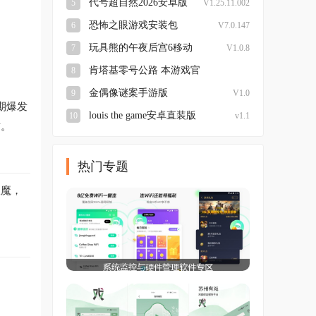
代号超自然2026安卓版
5
V1.25.11.002
恐怖之眼游戏安装包
6
V7.0.147
玩具熊的午夜后宫6移动
7
V1.0.8
版
肯塔基零号公路 本游戏官
8
方版
v1.0.4 最新版本
金偶像谜案手游版
9
V1.0
期爆发
louis the game安卓直装版
10
v1.1
攻。
热门专题
妖魔，