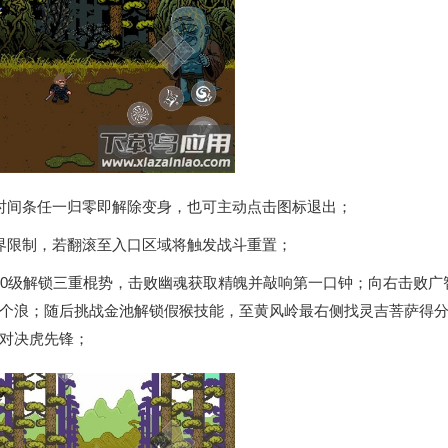
时间条任一归零即解除变身，也可主动点击图标退出；
界限制，若翻滚至入口区域将触发战斗重置；
10级解锁三重棍势，击败幽魂获取精魄并敲响第一口钟；向右击败广
个浪；随后挑战金池解锁假猴技能，至黄风岭最右侧找灵吉菩萨得
对决虎先锋；