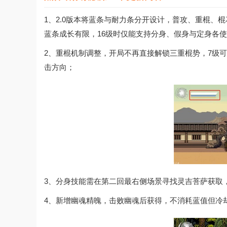
1、2.0版本将蓝条与耐力条分开设计，普攻、重棍
蓝条成长有限，16级时仅能支持分身、假身与定身各
2、重棍机制调整，开局不再直接解锁三重棍势，7级
击方向；
3、分身技能需在第二回最右侧场景寻找灵吉菩萨获取
4、新增幽魂精魄，击败幽魂后获得，不消耗蓝值但冷