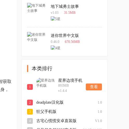
地下城勇士故事
v1.03
/
31.5MB
迷你世界中文版
0.46.0
/
670.56MB
本类排行
星界边境手机
智获取
893MB
版
查看
1
分身，
v1.4.4
deadplate汉化版
2
1.0
狂父手机版
3
1.0
古宅心慌慌安卓直装版
4
V1.0