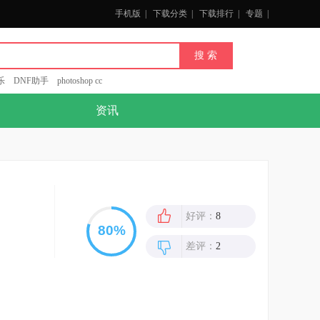
手机版
|
下载分类
|
下载排行
|
专题
|
乐
DNF助手
photoshop cc
资讯
好评：
8
差评：
2