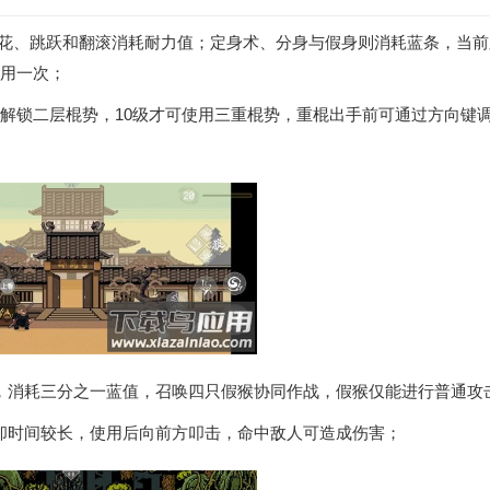
、棍花、跳跃和翻滚消耗耐力值；定身术、分身与假身则消耗蓝条，当
使用一次；
可解锁二层棍势，10级才可使用三重棍势，重棍出手前可通过方向键
，消耗三分之一蓝值，召唤四只假猴协同作战，假猴仅能进行普通攻
却时间较长，使用后向前方叩击，命中敌人可造成伤害；