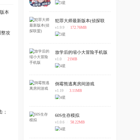
前版本
犯罪大师最新版本(侦探联
盟)
v1.9.9
/
172.76MB
调整攻
放学后的缩小大冒险手机版
v1.0
/
21MB
倒霉熊逃离房间游戏
v1.19
/
3.11MB
击；
60S生存模拟
v1.0.6
/
58.22MB