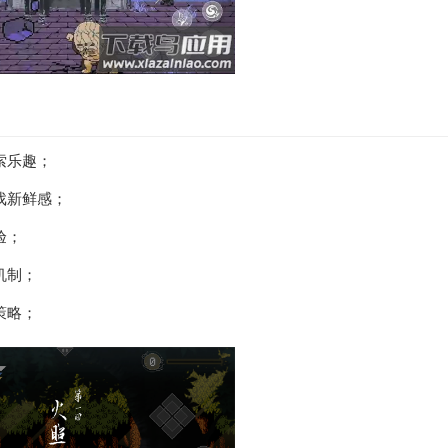
索乐趣；
戏新鲜感；
验；
机制；
策略；