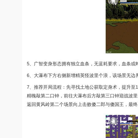
5、广智变身形态拥有独立血条，无蓝耗要求，血条或
6、大瀑布下方右侧新增精英怪波里个浪，该场景无边
7、推荐开局流程：先寻找土地公获取定身术，提升至
精魄敲第二口钟，前往大瀑布后方敲第三口钟迎战波里
返回黄风岭第二个场景向上击败傻二郎与傻国王，最终