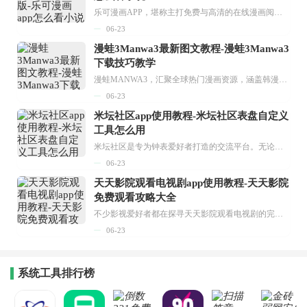
乐可漫画APP，堪称主打免费与高清的在线漫画阅读神器。其官方版提供海量完整版漫画资源，无论是国内漫画，还是日漫、韩漫、台漫、美漫等国外漫画，应有尽有，随时供你阅读。只需轻点一下，便能直接进入阅读界面。不仅如此，乐可漫画最新版本更新速度极快，在这里，你总能抢先看到全网一手漫画章节内容！...
06-23
漫蛙3Manwa3最新图文教程-漫蛙3Manwa3
下载技巧教学
漫蛙MANWA3，汇聚全球热门漫画资源，涵盖韩漫、欧美漫画、国漫等多种类型，题材丰富多样，全方位满足用户阅读喜好。它不仅是阅读平台，更是创作平台，为广大用户打造零门槛创作环境。...
06-23
米坛社区app使用教程-米坛社区表盘自定义
工具怎么用
米坛社区是专为钟表爱好者打造的交流平台。无论你是初涉钟表领域的普通爱好者，还是拥有多年收藏经验的资深玩家，都能在此找到属于自己的天地。 无需注册，就能轻松参与其中。通过专业的讨论论坛与丰富的交互功能，你可与世界各地的钟表爱好者畅快交流。若你钟情于钟表，米坛社区无疑是值得一试的理想之选。在这里，你能获取最新的手表资讯，交流见解，提升鉴赏品味，让每一块手表都成为收藏故事中重要的一部分。感兴趣的朋友，不要错过下载机会。...
06-23
天天影院观看电视剧app使用教程-天天影院
免费观看攻略大全
不少影视爱好者都在探寻天天影院观看电视剧的完整方法，结合最新平台使用规则，本篇新手入门攻略全面讲解观看渠道、检索流程、播放设置以及画面模式调整等实用内容。全文适配手机、电脑等主流设备，步骤简洁易懂，无论是初次使用的新手，还是想要优化观影体验的用户，都能参照内容快速上手，熟练掌握平台各项操作技巧，轻松畅享影视内容。...
06-23
系统工具排行榜