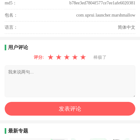
md5：
b78ee3ed7804f577ce7ee1afe6020381
包名：
com.uprui.launcher.marshmallow
语言：
简体中文
用户评论
★
★
★
★
★
评分:
棒极了
最新专题