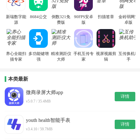
新瑞数字能
8684公交
倒数321免
90FPS安卓
扫描签章
金砖弱网安
源
费版
版
卓版
养心全能扫
多功能键增
精准测距仪
手机互传专
视屏视频剪
互传换机助
描专家
强
大师
家
辑
手
本类最新
微商录屏大师app
详情
v5.0.7 / 35.4MB
youth health智能手表
详情
v3.4.10 / 59.7MB