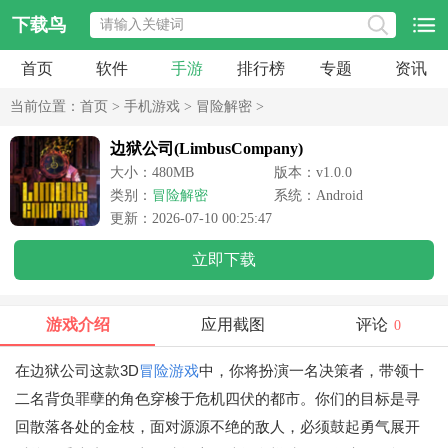
下载鸟
首页
软件
手游
排行榜
专题
资讯
当前位置：
首页
>
手机游戏
>
冒险解密
>
边狱公司(LimbusCompany)
大小：480MB
版本：v1.0.0
类别：
冒险解密
系统：Android
更新：2026-07-10 00:25:47
立即下载
游戏介绍
应用截图
评论
0
在边狱公司这款3D
冒险游戏
中，你将扮演一名决策者，带领十
二名背负罪孽的角色穿梭于危机四伏的都市。你们的目标是寻
回散落各处的金枝，面对源源不绝的敌人，必须鼓起勇气展开