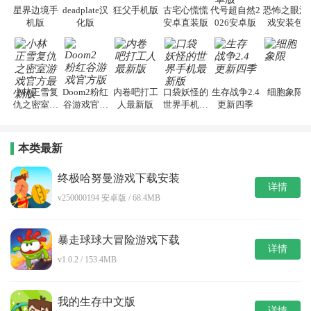
星界边境手
deadplate汉
狂父手机版
古宅心慌慌
代号超自然2
恐怖之眼游
机版
化版
安卓直装版
026安卓版
戏安装包
小林正雪复
Doom2粉红
内卷吧打工
口袋妖怪的
生存战争2.4
细胞象限
仇之密室游
谷游戏官方
人最新版
世界手机最
更新四季
戏官方最新
版
新版
版
本类最新
终极哈努曼游戏下载安装
详情
v250000194 安卓版 / 68.4MB
暴走球球大冒险游戏下载
详情
v1.0.2 / 153.4MB
我的生存中文版
详情