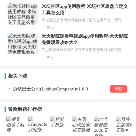
米坛社区app使用教程-米坛社区表盘自定义
工具怎么用
米坛社区是专为钟表爱好者打造的交流平台。无论你是初涉钟表领域的普通爱好者，还是拥有多年收藏经验的资深玩家，都能在此找到属于自己的天地。 无需注册，就能轻松参与其中。通过专业的讨论论坛与丰富的交互功能，你可与世界各地的钟表爱好者畅快交流。若你钟情于钟表，米坛社区无疑是值得一试的理想之选。在这里，你能获取最新的手表资讯，交流见解，提升鉴赏品味，让每一块手表都成为收藏故事中重要的一部分。感兴趣的朋友，不要错过下载机会。...
06-23
天天影院观看电视剧app使用教程-天天影院
免费观看攻略大全
不少影视爱好者都在探寻天天影院观看电视剧的完整方法，结合最新平台使用规则，本篇新手入门攻略全面讲解观看渠道、检索流程、播放设置以及画面模式调整等实用内容。全文适配手机、电脑等主流设备，步骤简洁易懂，无论是初次使用的新手，还是想要优化观影体验的用户，都能参照内容快速上手，熟练掌握平台各项操作技巧，轻松畅享影视内容。...
06-23
相关下载
边狱巴士公司(LimbusCompany)v1.0.0
详情
冒险解密排行榜