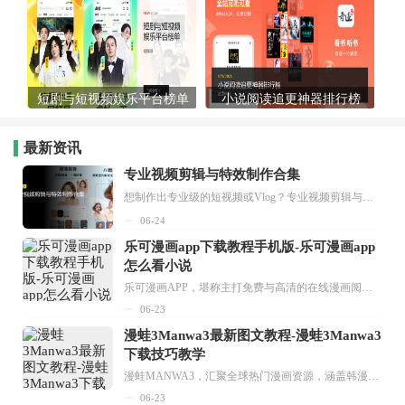
短剧与短视频娱乐平台榜单
小说阅读追更神器排行榜
最新资讯
专业视频剪辑与特效制作合集
想制作出专业级的短视频或Vlog？专业视频剪辑与特效制作大全专题为你提供了从剪辑、抠像到特效包装的全套解决方案。无论是添加炫酷的片头、进行精准的视频抠图，还是制...
06-24
乐可漫画app下载教程手机版-乐可漫画app
怎么看小说
乐可漫画APP，堪称主打免费与高清的在线漫画阅读神器。其官方版提供海量完整版漫画资源，无论是国内漫画，还是日漫、韩漫、台漫、美漫等国外漫画，应有尽有，随时供你阅读。只需轻点一下，便能直接进入阅读界面。不仅如此，乐可漫画最新版本更新速度极快，在这里，你总能抢先看到全网一手漫画章节内容！...
06-23
漫蛙3Manwa3最新图文教程-漫蛙3Manwa3
下载技巧教学
漫蛙MANWA3，汇聚全球热门漫画资源，涵盖韩漫、欧美漫画、国漫等多种类型，题材丰富多样，全方位满足用户阅读喜好。它不仅是阅读平台，更是创作平台，为广大用户打造零门槛创作环境。...
06-23