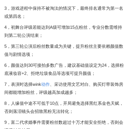
3，游戏进程中保持不被淘汰的情况下，最终排名通常为第一名
或第四名；
4，初舞台评级若能达到A级可增加15点粉丝，专业分数需维持
到第二轮公演结束；
5，第三轮公演后粉丝数量成为关键，提升粉丝主要依赖颜值数
值与剧情选项；
6，颜值达到30可接拍多数广告，建议基础值设定为24，选择粉
底液妆容+2、拒绝垃圾食品等选项可提升颜值；
7，表演时选择wink
动作
、采访使用文艺对白、购买灯带装饰房
间都能增加粉丝，评级越高加成越多；
8，人缘值中途不可低于10点，开局避免选择黑红系金色天赋，
否则落泪镜头会招致黑粉无法转化；
9，富二代求婚事件需要粉丝数超过十万才能安全拒绝，否则会