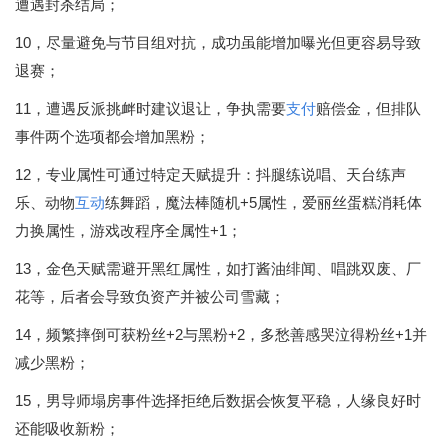
遭遇封杀结局；
10，尽量避免与节目组对抗，成功虽能增加曝光但更容易导致
退赛；
11，遭遇反派挑衅时建议退让，争执需要
支付
赔偿金，但排队
事件两个选项都会增加黑粉；
12，专业属性可通过特定天赋提升：抖腿练说唱、天台练声
乐、动物
互动
练舞蹈，魔法棒随机+5属性，爱丽丝蛋糕消耗体
力换属性，游戏改程序全属性+1；
13，金色天赋需避开黑红属性，如打酱油绯闻、唱跳双废、厂
花等，后者会导致负资产并被公司雪藏；
14，频繁摔倒可获粉丝+2与黑粉+2，多愁善感哭泣得粉丝+1并
减少黑粉；
15，男导师塌房事件选择拒绝后数据会恢复平稳，人缘良好时
还能吸收新粉；