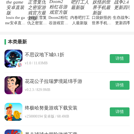
louis the ga
小林正雪复
Doom2粉红
内卷吧打工
口袋妖怪的
生存战争2.4
me安卓直装
仇之密室游
谷游戏官方
人最新版
世界手机最
更新四季
版
戏官方最新
版
新版
版
本类最新
不思议地下城0.1折
详情
v1.0 / 11.03MB
花花公子拉瑞梦境延绵手游
详情
v0.2.3 / 829.9MB
终极哈努曼游戏下载安装
详情
v250000194 安卓版 / 68.4MB