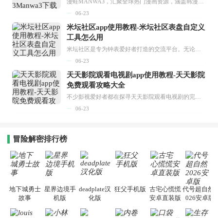
漫蛙MANWA3，汇聚全球热门漫画资源，涵盖韩漫、欧美漫画、国漫等多种类型，题材丰富多样，全方位满足用户阅读喜好。它不仅是阅读平台，更是创作平台，为广大用户打造零门槛创作环境。...
06-23
米坛社区app使用教程-米坛社区表盘自定义
工具怎么用
米坛社区是专为钟表爱好者打造的交流平台。无论你是初涉钟表领域的普通爱好者，还是拥有多年收藏经验的资深玩家，都能在此找到属于自己的天地。 无需注册，就能轻松参与其中。通过专业的讨论论坛与丰富的交互功能，你可与世界各地的钟表爱好者畅快交流。若你钟情于钟表，米坛社区无疑是值得一试的理想之选。在这里，你能获取最新的手表资讯，交流见解，提升鉴赏品味，让每一块手表都成为收藏故事中重要的一部分。感兴趣的朋友，不要错过下载机会。...
06-23
天天影院观看电视剧app使用教程-天天影院
免费观看攻略大全
不少影视爱好者都在探寻天天影院观看电视剧的完整方法，结合最新平台使用规则，本篇新手入门攻略全面讲解观看渠道、检索流程、播放设置以及画面模式调整等实用内容。全文适配手机、电脑等主流设备，步骤简洁易懂，无论是初次使用的新手，还是想要优化观影体验的用户，都能参照内容快速上手，熟练掌握平台各项操作技巧，轻松畅享影视内容。...
06-23
冒险解密排行榜
地下城勇士
星界边境手
deadplate汉
狂父手机版
古宅心慌慌
代号超自然2
故事
机版
化版
安卓直装版
026安卓版