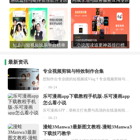
系统监控与硬件管理软件专区
同城生活与政务服务应用专区
短剧与短视频娱乐平台榜单
小说阅读追更神器排行榜
最新资讯
专业视频剪辑与特效制作合集
想制作出专业级的短视频或Vlog？专业视频剪辑与特效制作大全专题为你提供了从剪辑、抠像到特效包装的全套解决方案。无论是添加炫酷的片头、进行精准的视频抠图，还是制...
06-24
乐可漫画app下载教程手机版-乐可漫画app
怎么看小说
乐可漫画APP，堪称主打免费与高清的在线漫画阅读神器。其官方版提供海量完整版漫画资源，无论是国内漫画，还是日漫、韩漫、台漫、美漫等国外漫画，应有尽有，随时供你阅读。只需轻点一下，便能直接进入阅读界面。不仅如此，乐可漫画最新版本更新速度极快，在这里，你总能抢先看到全网一手漫画章节内容！...
06-23
漫蛙3Manwa3最新图文教程-漫蛙3Manwa3
下载技巧教学