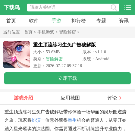
下载鸟
首页
软件
手游
排行榜
专题
资讯
当前位置：
首页
>
手机游戏
>
冒险解密
>
重生顶流练习生免广告破解版
大小：53.6MB
版本：v1.1.0
类别：
冒险解密
系统：Android
更新：2026-07-27 09:37:16
立即下载
游戏介绍
应用截图
评论
0
重生顶流练习生免广告破解版带你体验一场华丽的娱乐圈逆袭
之旅，玩家将
扮演
一位意外获得
重生
机会的普通人，从零开始
踏入星光璀璨的演艺圈。你需要通过不断训练提升专业能力，