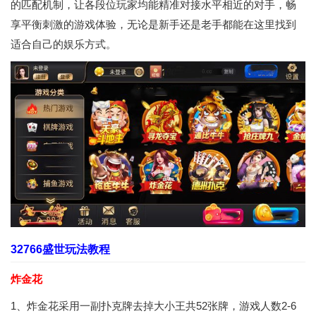
的匹配机制，让各段位玩家均能精准对接水平相近的对手，畅
享平衡刺激的游戏体验，无论是新手还是老手都能在这里找到
适合自己的娱乐方式。
32766盛世玩法教程
炸金花
1、炸金花采用一副扑克牌去掉大小王共52张牌，游戏人数2-6