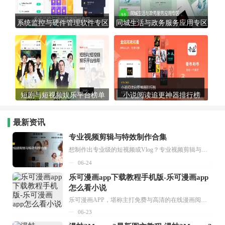
系统监控与硬件管理软件专区
同城生活与政务服务应用专区
短剧与短视频娱乐平台榜单
小说阅读追更神器排行榜
最新资讯
专业视频剪辑与特效制作合集
想制作出专业级的短视频或Vlog？专业视频剪辑与特效制作大全专题为你提供了从剪辑、抠像到特效包装的全套解决方案。无论是添加炫酷的片头、进行精准的视频抠图，还是制...
06-24
乐可漫画app下载教程手机版-乐可漫画app
怎么看小说
乐可漫画APP，堪称主打免费与高清的在线漫画阅读神器。其官方版提供海量完整版漫画资源，无论是国内漫画，还是日漫、韩漫、台漫、美漫等国外漫画，应有尽有，随时供你阅读。只需轻点一下，便能直接进入阅读界面。不仅如此，乐可漫画最新版本更新速度极快，在这里，你总能抢先看到全网一手漫画章节内容！...
06-23