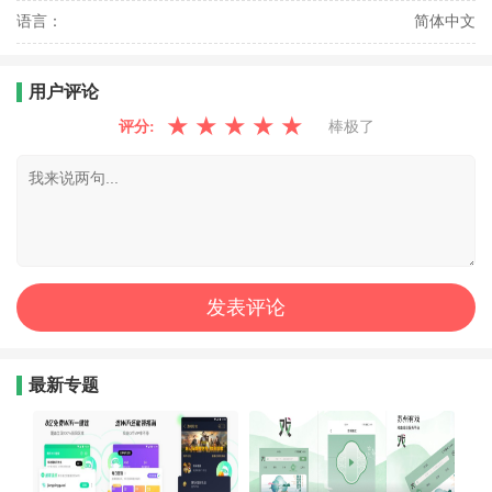
语言：
简体中文
用户评论
★
★
★
★
★
评分:
棒极了
最新专题