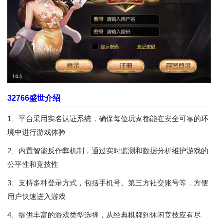
32766盛世介绍
1、平台采用实名认证系统，确保每位玩家都能在安全可靠的环
境中进行游戏体验
2、内置智能反作弊机制，通过实时监测和数据分析维护游戏的
公平性和竞技性
3、支持多种登录方式，包括手机号、第三方社交账号等，方便
用户快速进入游戏
4、提供丰富的游戏类型选择，从经典棋牌到休闲竞技应有尽