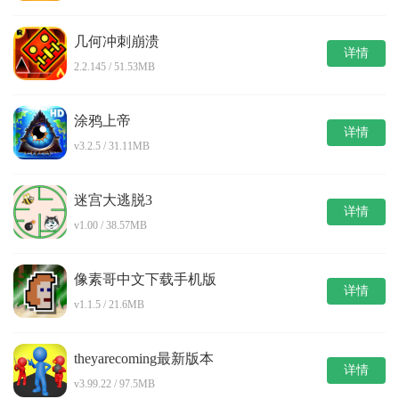
几何冲刺崩溃
详情
2.2.145 / 51.53MB
涂鸦上帝
详情
v3.2.5 / 31.11MB
迷宫大逃脱3
详情
v1.00 / 38.57MB
像素哥中文下载手机版
详情
v1.1.5 / 21.6MB
theyarecoming最新版本
详情
v3.99.22 / 97.5MB