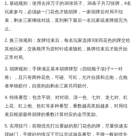
1. 基础规则：使用去掉万子的36张筒子、36条子共72张牌，4名
玩家参与，必须缺一门花色才能胡牌，一家胡牌后对局不结
束，剩余三家继续对战，直到剩下最后一名玩家或者牌摸完为
止。
2. 换三张规则：发牌结束后，每名玩家选择3张同花色的牌交给
其他玩家，交换顺序为逆时针或者随机，换牌结束后才能开始
正常对局。
3. 胡牌规则：手牌满足基本胡牌牌型（四组顺子/刻子+一对
将），且只有两种花色，可碰、可杠，允许自摸和点炮，点炮
者单独赔付，自摸则由剩余三家共同赔付。
4. 特殊番型：包含平胡、对对胡、清一色、七对、龙七对、杠
上花、杠上炮、抢杠等多种番型，番数越高奖励越多，对局结
束后根据最终胡牌的番数计算对应的金币奖励。
5. 实用技巧：前期优先打出要缺的那门花色的牌，尽量快速实
现缺门，手牌好的情况下可以尝试做高番型，手牌一般则优先