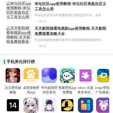
米坛社区app使用教程-米坛社区表盘自定义
工具怎么用
米坛社区是专为钟表爱好者打造的交流平台。无论你是初涉钟表领域的普通爱好者，还是拥有多年收藏经验的资深玩家，都能在此找到属于自己的天地。 无需注册，就能轻松参与其中。通过专业的讨论论坛与丰富的交互功能，你可与世界各地的钟表爱好者畅快交流。若你钟情于钟表，米坛社区无疑是值得一试的理想之选。在这里，你能获取最新的手表资讯，交流见解，提升鉴赏品味，让每一块手表都成为收藏故事中重要的一部分。感兴趣的朋友，不要错过下载机会。...
06-23
天天影院观看电视剧app使用教程-天天影院
免费观看攻略大全
不少影视爱好者都在探寻天天影院观看电视剧的完整方法，结合最新平台使用规则，本篇新手入门攻略全面讲解观看渠道、检索流程、播放设置以及画面模式调整等实用内容。全文适配手机、电脑等主流设备，步骤简洁易懂，无论是初次使用的新手，还是想要优化观影体验的用户，都能参照内容快速上手，熟练掌握平台各项操作技巧，轻松畅享影视内容。...
06-23
手机美化排行榜
次元壁纸破
桌面宠物壁
华为超级壁
青藤壁纸app
ztkucc主题
zedge壁纸去
解版
纸app
纸安装包
免费版
库安卓仿苹
广告修改版
果app