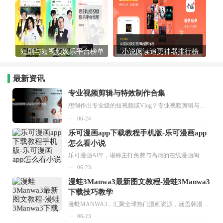
短剧与短视频娱乐平台榜单
小说阅读追更神器排行榜
最新资讯
专业视频剪辑与特效制作合集
想制作出专业级的短视频或Vlog？专业视频剪辑与特效制作大全专题为你提供了从剪辑、抠像到特效包装的全套解决方案。无论是添加炫酷的片头、进行精准的视频抠图，还是制...
06-24
乐可漫画app下载教程手机版-乐可漫画app
怎么看小说
乐可漫画APP，堪称主打免费与高清的在线漫画阅读神器。其官方版提供海量完整版漫画资源，无论是国内漫画，还是日漫、韩漫、台漫、美漫等国外漫画，应有尽有，随时供你阅读。只需轻点一下，便能直接进入阅读界面。不仅如此，乐可漫画最新版本更新速度极快，在这里，你总能抢先看到全网一手漫画章节内容！...
06-23
漫蛙3Manwa3最新图文教程-漫蛙3Manwa3
下载技巧教学
漫蛙MANWA3，汇聚全球热门漫画资源，涵盖韩漫、欧美漫画、国漫等多种类型，题材丰富多样，全方位满足用户阅读喜好。它不仅是阅读平台，更是创作平台，为广大用户打造零门槛创作环境。...
06-23