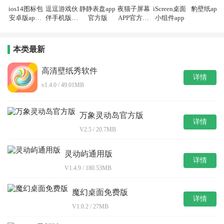
ios14图标包
逗逗游戏伙
静静表盘app
夜猫子屏幕
iScreen桌面
豹壁纸app
安卓版apk(i
伴手机版最
官方版
APP官方正
小组件app
OS14 Black I
新版
版
con Pack)
本类最新
高清壁纸秀软件
详情
v1.4.0 / 49.01MB
万象灵动岛官方版
详情
V2.5 / 20.7MB
灵动屿通用版
详情
V1.4.9 / 180.53MB
魔幻桌面免费版
详情
V1.0.2 / 27MB