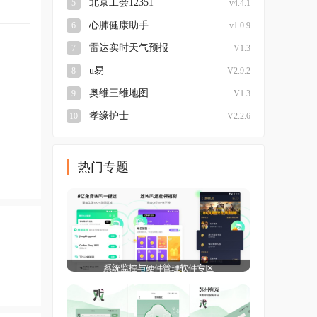
北京工会12351
5
v4.4.1
心肺健康助手
6
v1.0.9
雷达实时天气预报
7
V1.3
u易
8
V2.9.2
奥维三维地图
9
V1.3
孝缘护士
10
V2.2.6
热门专题