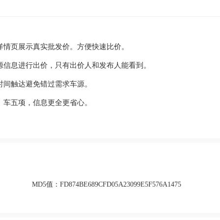
详情页展示真实批发价。方便快速比价。
源信息进行出价，只有出价人和发布人能看到。
时间触达避免错过需求车源。
、车五项，信息更全更省心。
MD5值：
FD874BE689CFD05A23099E5F576A1475