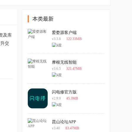
本类最新
爱婺源客户端
资及库
v3.3.8
/
122.33MB
提升交
摩根无线智能
v3.6.5
/
321.47MB
闪电修官方版
v2.9.9
/
45.3MB
昆山论坛APP
v3.40
/
83.47MB