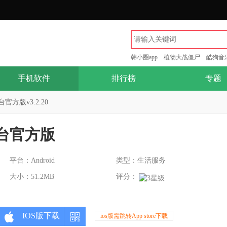
韩小圈app
植物大战僵尸
酷狗音
手机软件
排行榜
专题
方版v3.2.20
台官方版
平台：Android
类型：生活服务
大小：51.2MB
评分：
IOS版下载
ios版需跳转App store下载