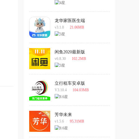
龙华家医医生端
v3.1.0
/
21.06MB
闲鱼2020最新版
v6.8.30
/
102.2MB
立行租车安卓版
V3.10.4
/
104.03MB
芳华未来
v1.5.6
/
95.31MB