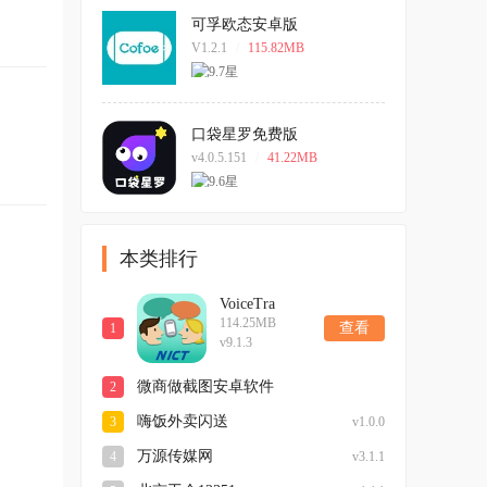
可孚欧态安卓版
V1.2.1
/
115.82MB
口袋星罗免费版
v4.0.5.151
/
41.22MB
本类排行
VoiceTra
114.25MB
查看
1
v9.1.3
微商做截图安卓软件
2
嗨饭外卖闪送
3
v1.0.0
万源传媒网
4
v3.1.1