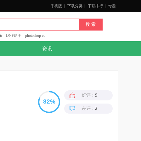
手机版
|
下载分类
|
下载排行
|
专题
|
乐
DNF助手
photoshop cc
资讯
好评：
9
差评：
2