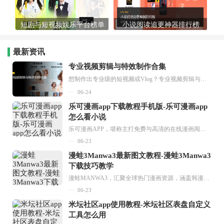
短剧与短视频娱乐平台榜单
小说阅读追更神器排行榜
最新资讯
专业视频剪辑与特效制作合集
想制作出专业级的短视频或Vlog？专业视频剪辑与特效制作大全专题为你提供了从剪辑、抠像到特效包装的全套解决方案。无论是添加炫酷的片头、进行精准的视频抠图，还是制...
06-24
乐可漫画app下载教程手机版-乐可漫画app
怎么看小说
乐可漫画APP，堪称主打免费与高清的在线漫画阅读神器。其官方版提供海量完整版漫画资源，无论是国内漫画，还是日漫、韩漫、台漫、美漫等国外漫画，应有尽有，随时供你阅读。只需轻点一下，便能直接进入阅读界面。不仅如此，乐可漫画最新版本更新速度极快，在这里，你总能抢先看到全网一手漫画章节内容！...
06-23
漫蛙3Manwa3最新图文教程-漫蛙3Manwa3
下载技巧教学
漫蛙MANWA3，汇聚全球热门漫画资源，涵盖韩漫、欧美漫画、国漫等多种类型，题材丰富多样，全方位满足用户阅读喜好。它不仅是阅读平台，更是创作平台，为广大用户打造零门槛创作环境。...
06-23
米坛社区app使用教程-米坛社区表盘自定义
工具怎么用