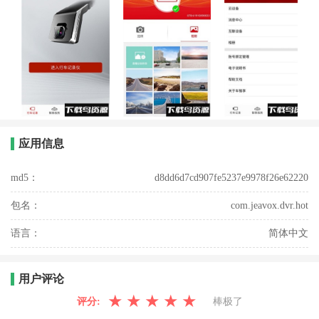
应用信息
md5：
d8dd6d7cd907fe5237e9978f26e62220
包名：
com.jeavox.dvr.hot
语言：
简体中文
用户评论
★
★
★
★
★
评分:
棒极了