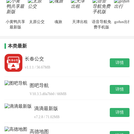
小黄鸭共享
太原公交
魂旅
天津出租
语音导航免
gofun出行
最新版
费手机版
本类最新
长春公交
详情
v1.1.1 / 56.67MB
图吧导航
详情
V10.3.5.d0a7bb0 / 66MB
滴滴最新版
详情
v7.2.8 / 71.02MB
高德地图