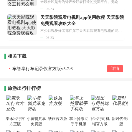
米坛社区是专为钟表爱好者打造的交流平台。无论你是初涉钟表领域的普通爱好者，还是拥有多年收藏经验的资深玩家，都能在此找到属于自己的天地。 无需注册，就能轻松参与其中。通过专业的讨论论坛与丰富的交互功能，你可与世界各地的钟表爱好者畅快交流。若你钟情于钟表，米坛社区无疑是值得一试的理想之选。在这里，你能获取最新的手表资讯，交流见解，提升鉴赏品味，让每一块手表都成为收藏故事中重要的一部分。感兴趣的朋友，不要错过下载机会。...
06-23
天天影院观看电视剧app使用教程-天天影院
免费观看攻略大全
不少影视爱好者都在探寻天天影院观看电视剧的完整方法，结合最新平台使用规则，本篇新手入门攻略全面讲解观看渠道、检索流程、播放设置以及画面模式调整等实用内容。全文适配手机、电脑等主流设备，步骤简洁易懂，无论是初次使用的新手，还是想要优化观影体验的用户，都能参照内容快速上手，熟练掌握平台各项操作技巧，轻松畅享影视内容。...
06-23
相关下载
车智享行车记录仪官方版v5.7.6
详情
旅游出行排行榜
泰禾出行官
小黄鸭共享
铁旅官方版
掌上抢票助
径出行司机
新时代最新
方正版
免费版
手手机版
端官方版
版