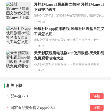
漫蛙3Manwa3最新图文教程-漫蛙3Manwa3
下载技巧教学
漫蛙MANWA3，汇聚全球热门漫画资源，涵盖韩漫、欧美漫画、国漫等多种类型，题材丰富多样，全方位满足用户阅读喜好。它不仅是阅读平台，更是创作平台，为广大用户打造零门槛创作环境。...
06-23
米坛社区app使用教程-米坛社区表盘自定义
工具怎么用
米坛社区是专为钟表爱好者打造的交流平台。无论你是初涉钟表领域的普通爱好者，还是拥有多年收藏经验的资深玩家，都能在此找到属于自己的天地。 无需注册，就能轻松参与其中。通过专业的讨论论坛与丰富的交互功能，你可与世界各地的钟表爱好者畅快交流。若你钟情于钟表，米坛社区无疑是值得一试的理想之选。在这里，你能获取最新的手表资讯，交流见解，提升鉴赏品味，让每一块手表都成为收藏故事中重要的一部分。感兴趣的朋友，不要错过下载机会。...
06-23
天天影院观看电视剧app使用教程-天天影院
免费观看攻略大全
不少影视爱好者都在探寻天天影院观看电视剧的完整方法，结合最新平台使用规则，本篇新手入门攻略全面讲解观看渠道、检索流程、播放设置以及画面模式调整等实用内容。全文适配手机、电脑等主流设备，步骤简洁易懂，无论是初次使用的新手，还是想要优化观影体验的用户，都能参照内容快速上手，熟练掌握平台各项操作技巧，轻松畅享影视内容。...
06-23
相关下载
配料查v2.1.3
详情
国家食品安全官方appv2.8.1
详情