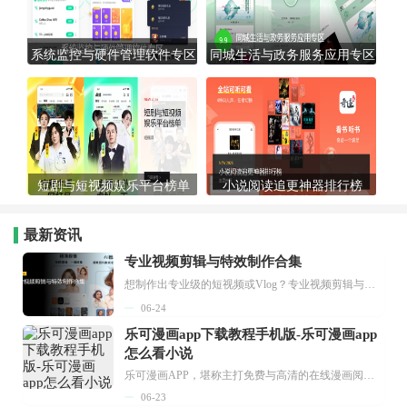
系统监控与硬件管理软件专区
同城生活与政务服务应用专区
短剧与短视频娱乐平台榜单
小说阅读追更神器排行榜
最新资讯
专业视频剪辑与特效制作合集
想制作出专业级的短视频或Vlog？专业视频剪辑与特效制作大全专题为你提供了从剪辑、抠像到特效包装的全套解决方案。无论是添加炫酷的片头、进行精准的视频抠图，还是制...
06-24
乐可漫画app下载教程手机版-乐可漫画app
怎么看小说
乐可漫画APP，堪称主打免费与高清的在线漫画阅读神器。其官方版提供海量完整版漫画资源，无论是国内漫画，还是日漫、韩漫、台漫、美漫等国外漫画，应有尽有，随时供你阅读。只需轻点一下，便能直接进入阅读界面。不仅如此，乐可漫画最新版本更新速度极快，在这里，你总能抢先看到全网一手漫画章节内容！...
06-23