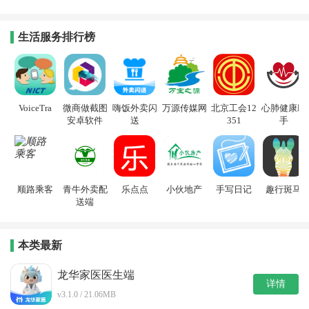
生活服务排行榜
VoiceTra
微商做截图
嗨饭外卖闪
万源传媒网
北京工会12
心肺健康助
安卓软件
送
351
手
顺路乘客
青牛外卖配
乐点点
小伙地产
手写日记
趣行斑马
送端
本类最新
龙华家医医生端
详情
v3.1.0 / 21.06MB