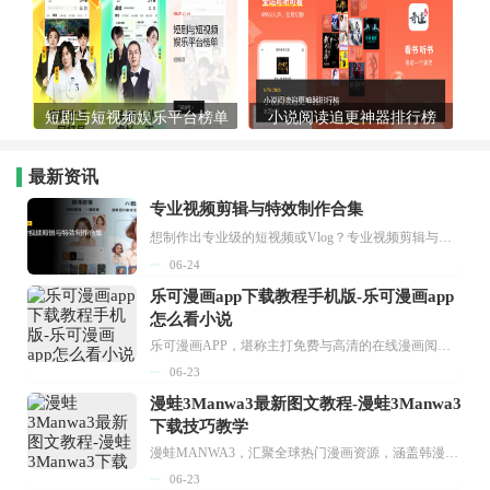
短剧与短视频娱乐平台榜单
小说阅读追更神器排行榜
最新资讯
专业视频剪辑与特效制作合集
想制作出专业级的短视频或Vlog？专业视频剪辑与特效制作大全专题为你提供了从剪辑、抠像到特效包装的全套解决方案。无论是添加炫酷的片头、进行精准的视频抠图，还是制...
06-24
乐可漫画app下载教程手机版-乐可漫画app
怎么看小说
乐可漫画APP，堪称主打免费与高清的在线漫画阅读神器。其官方版提供海量完整版漫画资源，无论是国内漫画，还是日漫、韩漫、台漫、美漫等国外漫画，应有尽有，随时供你阅读。只需轻点一下，便能直接进入阅读界面。不仅如此，乐可漫画最新版本更新速度极快，在这里，你总能抢先看到全网一手漫画章节内容！...
06-23
漫蛙3Manwa3最新图文教程-漫蛙3Manwa3
下载技巧教学
漫蛙MANWA3，汇聚全球热门漫画资源，涵盖韩漫、欧美漫画、国漫等多种类型，题材丰富多样，全方位满足用户阅读喜好。它不仅是阅读平台，更是创作平台，为广大用户打造零门槛创作环境。...
06-23