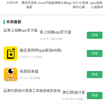
TOPTOP
腾讯手游加
steam手机版
网易大神app
2025小米游
oppo游戏中
速器
戏中心最新
心老版本
版本安装
本类最新
掌上炫舞app官方版
详情
v2.12.0 / 248.11MB
豌豆荚哔哔app(新游内测)
详情
v2.0.0.21 / 17.8MB
画质怪兽版
详情
V3.1.0 / 30.04MB
梦幻西游计算
详情
器工具箱游戏
V2.07.00 / 9.2MB
安装包