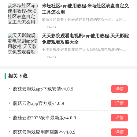
米坛社区app使用教程-米坛社区表盘自定义
工具怎么用
米坛社区是专为钟表爱好者打造的交流平台。无论你是初涉钟表领域的普通爱好者，还是拥有多年收藏经验的资深玩家，都能在此找到属于自己的天地。 无需注册，就能轻松参与其中。通过专业的讨论论坛与丰富的交互功能，你可与世界各地的钟表爱好者畅快交流。若你钟情于钟表，米坛社区无疑是值得一试的理想之选。在这里，你能获取最新的手表资讯，交流见解，提升鉴赏品味，让每一块手表都成为收藏故事中重要的一部分。感兴趣的朋友，不要错过下载机会。...
06-23
天天影院观看电视剧app使用教程-天天影院
免费观看攻略大全
不少影视爱好者都在探寻天天影院观看电视剧的完整方法，结合最新平台使用规则，本篇新手入门攻略全面讲解观看渠道、检索流程、播放设置以及画面模式调整等实用内容。全文适配手机、电脑等主流设备，步骤简洁易懂，无论是初次使用的新手，还是想要优化观影体验的用户，都能参照内容快速上手，熟练掌握平台各项操作技巧，轻松畅享影视内容。...
06-23
相关下载
蘑菇云游戏app下载安装v4.0.9
详情
蘑菇云游app官方版v4.0.9
详情
蘑菇云游2025安卓最新版v4.0.9
详情
蘑菇云游戏应用商店版本v4.0.9
详情