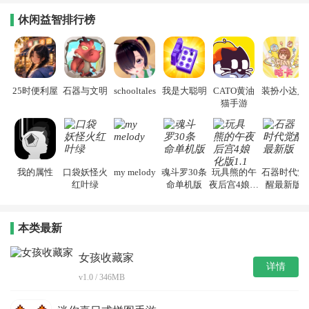
休闲益智排行榜
25时便利屋
石器与文明
schooltales
我是大聪明
CATO黄油
装扮小达人
猫手游
我的属性
口袋妖怪火
my melody
魂斗罗30条
玩具熊的午
石器时代觉
红叶绿
命单机版
夜后宫4娘化
醒最新版
版1.1
本类最新
女孩收藏家
详情
v1.0 / 346MB