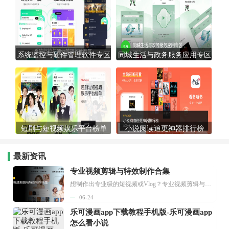
系统监控与硬件管理软件专区
同城生活与政务服务应用专区
短剧与短视频娱乐平台榜单
小说阅读追更神器排行榜
最新资讯
专业视频剪辑与特效制作合集
想制作出专业级的短视频或Vlog？专业视频剪辑与特效制作大全专题为你提供了从剪辑、抠像到特效包装的全套解决方案。无论是添加炫酷的片头、进行精准的视频抠图，还是制...
06-24
乐可漫画app下载教程手机版-乐可漫画app
怎么看小说