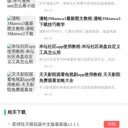
乐可漫画APP，堪称主打免费与高清的在线漫画阅读神器。其官方版提供海量完整版漫画资源，无论是国内漫画，还是日漫、韩漫、台漫、美漫等国外漫画，应有尽有，随时供你阅读。只需轻点一下，便能直接进入阅读界面。不仅如此，乐可漫画最新版本更新速度极快，在这里，你总能抢先看到全网一手漫画章节内容！...
06-23
漫蛙3Manwa3最新图文教程-漫蛙3Manwa3
下载技巧教学
漫蛙MANWA3，汇聚全球热门漫画资源，涵盖韩漫、欧美漫画、国漫等多种类型，题材丰富多样，全方位满足用户阅读喜好。它不仅是阅读平台，更是创作平台，为广大用户打造零门槛创作环境。...
06-23
米坛社区app使用教程-米坛社区表盘自定义
工具怎么用
米坛社区是专为钟表爱好者打造的交流平台。无论你是初涉钟表领域的普通爱好者，还是拥有多年收藏经验的资深玩家，都能在此找到属于自己的天地。 无需注册，就能轻松参与其中。通过专业的讨论论坛与丰富的交互功能，你可与世界各地的钟表爱好者畅快交流。若你钟情于钟表，米坛社区无疑是值得一试的理想之选。在这里，你能获取最新的手表资讯，交流见解，提升鉴赏品味，让每一块手表都成为收藏故事中重要的一部分。感兴趣的朋友，不要错过下载机会。...
06-23
天天影院观看电视剧app使用教程-天天影院
免费观看攻略大全
不少影视爱好者都在探寻天天影院观看电视剧的完整方法，结合最新平台使用规则，本篇新手入门攻略全面讲解观看渠道、检索流程、播放设置以及画面模式调整等实用内容。全文适配手机、电脑等主流设备，步骤简洁易懂，无论是初次使用的新手，还是想要优化观影体验的用户，都能参照内容快速上手，熟练掌握平台各项操作技巧，轻松畅享影视内容。...
06-23
相关下载
星球毁灭模拟器中文版最新版v2.1.1
详情