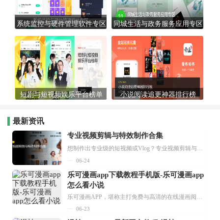
系统监控与硬件管理软件专区
同城生活与政务服务应用专区
短剧与短视频娱乐平台榜单
小说阅读追更神器排行榜
最新资讯
专业视频剪辑与特效制作合集
想制作出专业级的短视频或Vlog？专业视频剪辑与特效制作大全专题为你提供了从剪辑、抠像到特效包装的全套解决方案。无论是添加炫酷的片头、进行精准的视频抠图，还是制...
06-24
乐可漫画app下载教程手机版-乐可漫画app
怎么看小说
乐可漫画APP，堪称主打免费与高清的在线漫画阅读神器。其官方版提供海量完整版漫画资源，无论是国内漫画，还是日漫、韩漫、台漫、美漫等国外漫画，应有尽有，随时供你阅读。只需轻点一下，便能直接进入阅读界面。不仅如此，乐可漫画最新版本更新速度极快，在这里，你总能抢先看到全网一手漫画章节内容！...
06-23