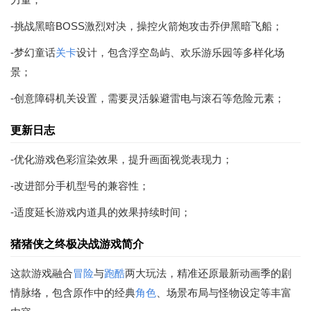
-挑战黑暗BOSS激烈对决，操控火箭炮攻击乔伊黑暗飞船；
-梦幻童话
关卡
设计，包含浮空岛屿、欢乐游乐园等多样化场
景；
-创意障碍机关设置，需要灵活躲避雷电与滚石等危险元素；
更新日志
-优化游戏色彩渲染效果，提升画面视觉表现力；
-改进部分手机型号的兼容性；
-适度延长游戏内道具的效果持续时间；
猪猪侠之终极决战游戏简介
这款游戏融合
冒险
与
跑酷
两大玩法，精准还原最新动画季的剧
情脉络，包含原作中的经典
角色
、场景布局与怪物设定等丰富