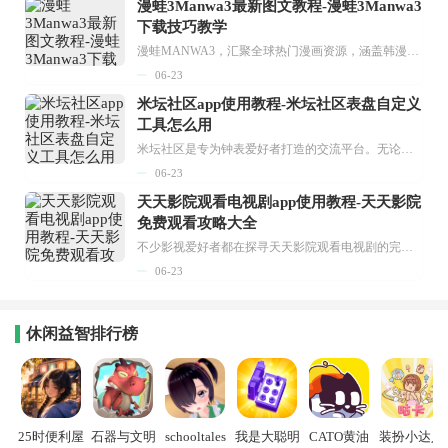
漫蛙3Manwa3最新图文教程-漫蛙3Manwa3
下载技巧教学
漫蛙MANWA3，汇聚全球热门漫画资源，涵盖韩漫、欧美漫画、国漫等多种类型，题材丰富多样，全方位满足用户阅读喜好。它不仅是阅读平台，更是创作平台，为广大用户打造零门槛创作环境。...
06-23
米坛社区app使用教程-米坛社区表盘自定义
工具怎么用
米坛社区是专为钟表爱好者打造的交流平台。无论你是初涉钟表领域的普通爱好者，还是拥有多年收藏经验的资深玩家，都能在此找到属于自己的天地。 无需注册，就能轻松参与其中。通过专业的讨论论坛与丰富的交互功能，你可与世界各地的钟表爱好者畅快交流。若你钟情于钟表，米坛社区无疑是值得一试的理想之选。在这里，你能获取最新的手表资讯，交流见解，提升鉴赏品味，让每一块手表都成为收藏故事中重要的一部分。感兴趣的朋友，不要错过下载机会。...
06-23
天天影院观看电视剧app使用教程-天天影院
免费观看攻略大全
不少影视爱好者都在探寻天天影院观看电视剧的完整方法，结合最新平台使用规则，本篇新手入门攻略全面讲解观看渠道、检索流程、播放设置以及画面模式调整等实用内容。全文适配手机、电脑等主流设备，步骤简洁易懂，无论是初次使用的新手，还是想要优化观影体验的用户，都能参照内容快速上手，熟练掌握平台各项操作技巧，轻松畅享影视内容。...
06-23
休闲益智排行榜
25时便利屋
石器与文明
schooltales
我是大聪明
CATO黄油
装扮小达人