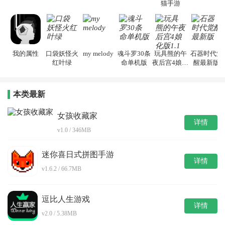
猫手游
我的属性
口袋妖怪火
my melody
魂斗罗30条
玩具熊的午
石器时代觉
红叶绿
命单机版
夜后宫4娘化
醒最新版
版1.1
本类最新
女孩收藏家
详情
v1.0 / 346MB
迷你喜日式拼图手游
详情
v1.6.2 / 66.7MB
逗比人生游戏
详情
v2.0 / 5.38MB