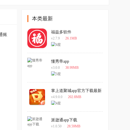
本类最新
福益多软件
通账
v2.7.9
/
26.1MB
懂秀帝app
v3.0.0
/
38.99MB
掌上道聚城app官方下载最新
版
v4.9.0.0
/
202.8MB
派逊通app下载
v1.0.50
/
28.59MB