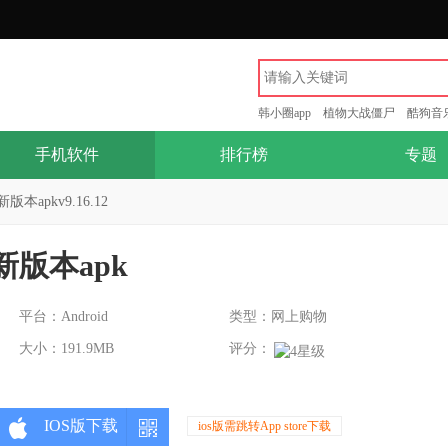
韩小圈app
植物大战僵尸
酷狗音
手机软件
排行榜
专题
apkv9.16.12
版本apk
平台：Android
类型：网上购物
大小：191.9MB
评分：
IOS版下载
ios版需跳转App store下载