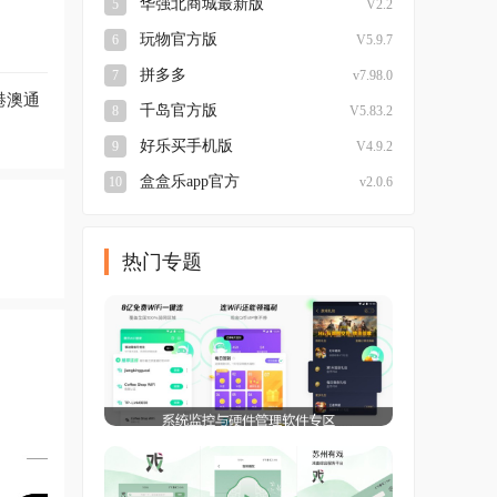
华强北商城最新版
5
V2.2
玩物官方版
6
V5.9.7
拼多多
7
v7.98.0
港澳通
千岛官方版
8
V5.83.2
好乐买手机版
9
V4.9.2
盒盒乐app官方
10
v2.0.6
热门专题