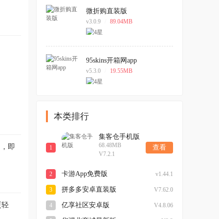
微折购直装版
v3.0.9
/
89.04MB
95skins开箱网app
v5.3.0
/
19.55MB
本类排行
集客仓手机版
68.48MB
用，即
查看
1
V7.2.1
卡游App免费版
2
v1.44.1
拼多多安卓直装版
3
V7.62.0
更轻
亿享社区安卓版
4
V4.8.06