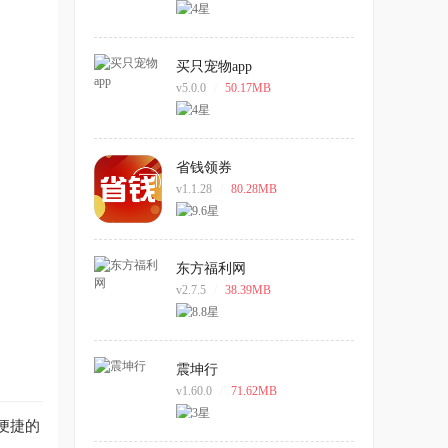
买只宠物app
v5.0.0
/
50.17MB
省钱领券
v1.1.28
/
80.28MB
东方福利网
v2.7.5
/
38.39MB
震坤行
v1.60.0
/
71.62MB
便捷的