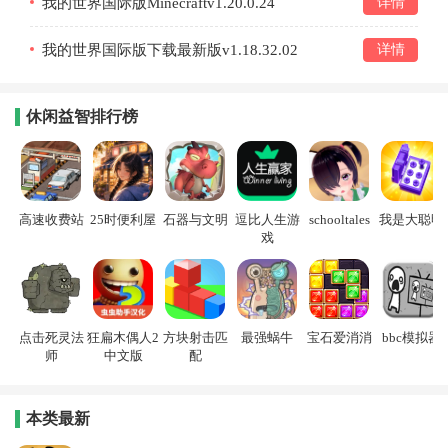
我的世界国际版Minecraftv1.20.0.24
详情
我的世界国际版下载最新版v1.18.32.02
详情
休闲益智排行榜
高速收费站
25时便利屋
石器与文明
逗比人生游
schooltales
我是大聪明
戏
点击死灵法
狂扁木偶人2
方块射击匹
最强蜗牛
宝石爱消消
bbc模拟器
师
中文版
配
本类最新