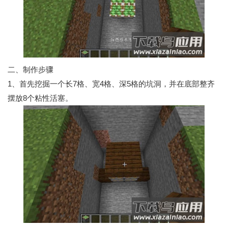
二、制作步骤
1、首先挖掘一个长7格、宽4格、深5格的坑洞，并在底部整齐
摆放8个粘性活塞。