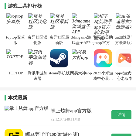
游戏工具排行榜
toptop安卓
奇异社区汉
奇异社区最
3dmgame游
和平精英助
uu加速器官
版
化版
新版
戏盒子APP
手app官方版
方最新版本
(和平营地)
TOPTOP
腾讯手游加
steam手机版
网易大神app
2025小米游
oppo游戏中
速器
戏中心最新
心老版本
版本安装
本类最新
掌上炫舞app官方版
详情
v2.12.0 / 248.11MB
豌豆荚哔哔app(新游内测)