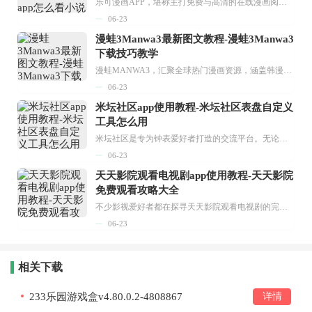
乐可漫画APP，堪称主打免费与高清的在线漫画阅读神器。其官方版提供海量完整版漫画资源，无论是国内漫画，还是日漫、韩漫、台漫、美漫等国外漫画，应有尽有，随时供你阅读。只需轻点一下，便能直接进入阅读界面。不仅如此，乐可漫画最新版本更新速度极快，在这里，你总能抢先看到全网一手漫画章节内容！...
06-23
漫蛙3Manwa3最新图文教程-漫蛙3Manwa3
下载技巧教学
漫蛙MANWA3，汇聚全球热门漫画资源，涵盖韩漫、欧美漫画、国漫等多种类型，题材丰富多样，全方位满足用户阅读喜好。它不仅是阅读平台，更是创作平台，为广大用户打造零门槛创作环境。...
06-23
米坛社区app使用教程-米坛社区表盘自定义
工具怎么用
米坛社区是专为钟表爱好者打造的交流平台。无论你是初涉钟表领域的普通爱好者，还是拥有多年收藏经验的资深玩家，都能在此找到属于自己的天地。 无需注册，就能轻松参与其中。通过专业的讨论论坛与丰富的交互功能，你可与世界各地的钟表爱好者畅快交流。若你钟情于钟表，米坛社区无疑是值得一试的理想之选。在这里，你能获取最新的手表资讯，交流见解，提升鉴赏品味，让每一块手表都成为收藏故事中重要的一部分。感兴趣的朋友，不要错过下载机会。...
06-23
天天影院观看电视剧app使用教程-天天影院
免费观看攻略大全
不少影视爱好者都在探寻天天影院观看电视剧的完整方法，结合最新平台使用规则，本篇新手入门攻略全面讲解观看渠道、检索流程、播放设置以及画面模式调整等实用内容。全文适配手机、电脑等主流设备，步骤简洁易懂，无论是初次使用的新手，还是想要优化观影体验的用户，都能参照内容快速上手，熟练掌握平台各项操作技巧，轻松畅享影视内容。...
06-23
相关下载
233乐园游戏盒v4.80.0.2-4808867
详情