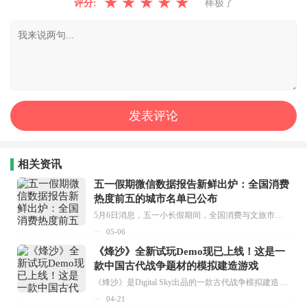
★
★
★
★
★
评分:
棒极了
相关资讯
五一假期微信数据报告新鲜出炉：全国消费
热度前五的城市名单已公布
5月6日消息，五一小长假期间，全国消费与文旅市场需求十分旺盛。微信团队发布了五一数据报告，从多个维度呈现了假期里社会消费的强劲态势及最新走向。...
05-06
《烽沙》全新试玩Demo现已上线！这是一
款中国古代战争题材的模拟建造游戏
《烽沙》是Digital Sky出品的一款古代战争模拟建造游戏，它以中国古代为背景，融合了建造、经营与战术策略元素，最早于2025年对外官宣，预计在2026年第三季度正式推出。...
04-21