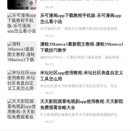
06-24
乐可漫画app下载教程手机版-乐可漫画app
怎么看小说
乐可漫画APP，堪称主打免费与高清的在线漫画阅读神器。其官方版提供海量完整版漫画资源，无论是国内漫画，还是日漫、韩漫、台漫、美漫等国外漫画，应有尽有，随时供你阅读。只需轻点一下，便能直接进入阅读界面。不仅如此，乐可漫画最新版本更新速度极快，在这里，你总能抢先看到全网一手漫画章节内容！...
06-23
漫蛙3Manwa3最新图文教程-漫蛙3Manwa3
下载技巧教学
漫蛙MANWA3，汇聚全球热门漫画资源，涵盖韩漫、欧美漫画、国漫等多种类型，题材丰富多样，全方位满足用户阅读喜好。它不仅是阅读平台，更是创作平台，为广大用户打造零门槛创作环境。...
06-23
米坛社区app使用教程-米坛社区表盘自定义
工具怎么用
米坛社区是专为钟表爱好者打造的交流平台。无论你是初涉钟表领域的普通爱好者，还是拥有多年收藏经验的资深玩家，都能在此找到属于自己的天地。 无需注册，就能轻松参与其中。通过专业的讨论论坛与丰富的交互功能，你可与世界各地的钟表爱好者畅快交流。若你钟情于钟表，米坛社区无疑是值得一试的理想之选。在这里，你能获取最新的手表资讯，交流见解，提升鉴赏品味，让每一块手表都成为收藏故事中重要的一部分。感兴趣的朋友，不要错过下载机会。...
06-23
天天影院观看电视剧app使用教程-天天影院
免费观看攻略大全
不少影视爱好者都在探寻天天影院观看电视剧的完整方法，结合最新平台使用规则，本篇新手入门攻略全面讲解观看渠道、检索流程、播放设置以及画面模式调整等实用内容。全文适配手机、电脑等主流设备，步骤简洁易懂，无论是初次使用的新手，还是想要优化观影体验的用户，都能参照内容快速上手，熟练掌握平台各项操作技巧，轻松畅享影视内容。...
06-23