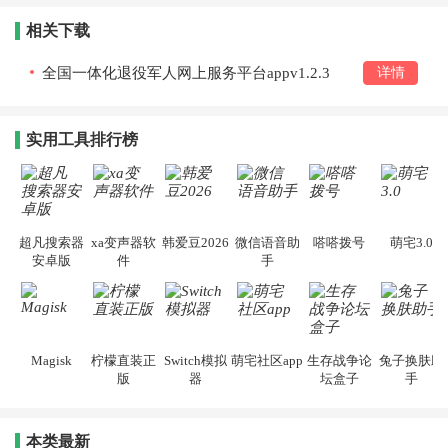
相关下载
全国一体化退役军人网上服务平台appv1.2.3
详情
实用工具排行榜
超凡搜索器
xa变声器软
韩爱豆2026
微信语音助
嗒嗒拨号
萌宅3.0
安卓版
件
手
Magisk
柠檬直装正
Switch模拟
萌宅社区app
生存战争论
兔子换肤助
版
器
坛盒子
手
本类最新