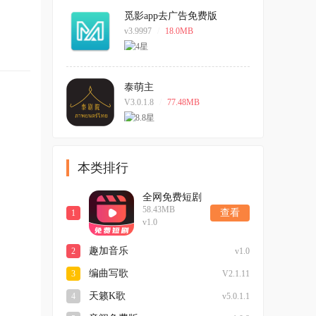
觅影app去广告免费版
v3.9997
/
18.0MB
泰萌主
V3.0.1.8
/
77.48MB
本类排行
全网免费短剧
58.43MB
大全
查看
1
v1.0
趣加音乐
2
v1.0
编曲写歌
3
V2.1.11
天籁K歌
4
v5.0.1.1