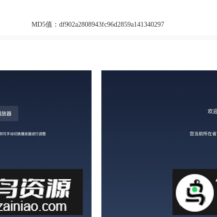
MD5值：
df902a2808943fc96d2859a141340297