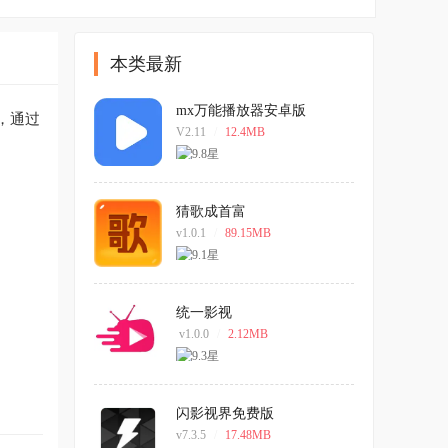
本类最新
mx万能播放器安卓版
，通过
V2.11
/
12.4MB
猜歌成首富
v1.0.1
/
89.15MB
统一影视
v1.0.0
/
2.12MB
闪影视界免费版
v7.3.5
/
17.48MB