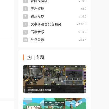
音阅免费版
5
v1.0.8
美乐短剧
6
v3.0
福运短剧
7
v1.0.0
文字转语音配音精灵
8
V1.0.13
石榴音乐
9
V1.0.7
波点音乐
10
v5.5.5
热门专题