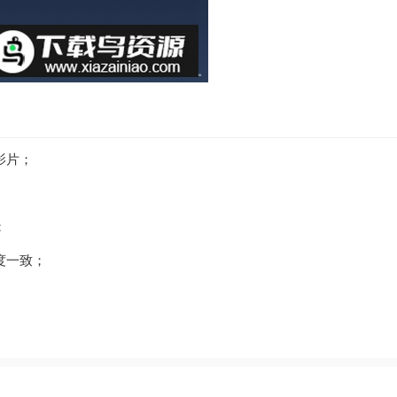
影片；
；
度一致；