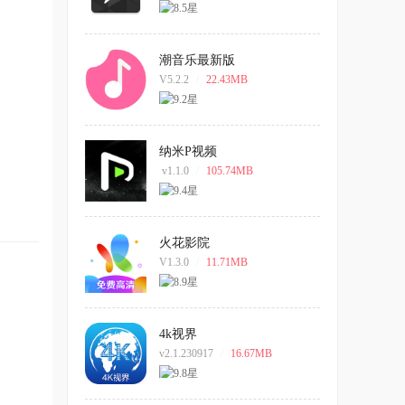
潮音乐最新版
V5.2.2
/
22.43MB
纳米P视频
v1.1.0
/
105.74MB
火花影院
V1.3.0
/
11.71MB
4k视界
v2.1.230917
/
16.67MB