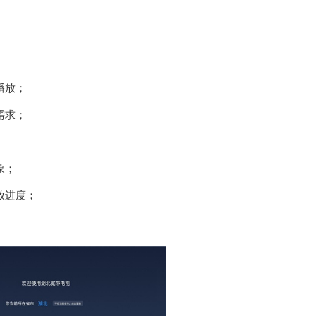
播放；
需求；
象；
放进度；
。