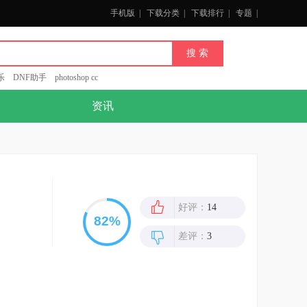
手机版
|
下载分类
|
下载排行
|
专题
|
乐
DNF助手
photoshop cc
资讯
好评：
14
差评：
3