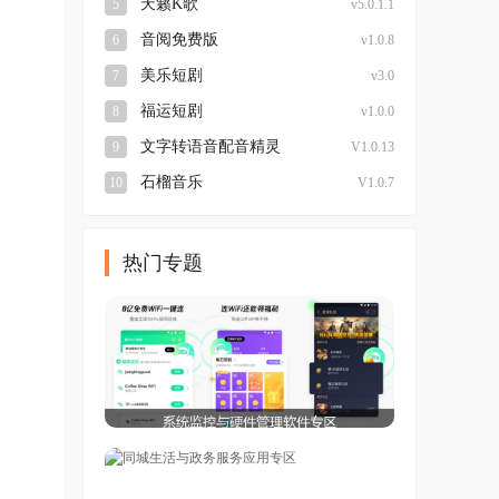
天籁K歌
5
v5.0.1.1
音阅免费版
6
v1.0.8
美乐短剧
7
v3.0
福运短剧
8
v1.0.0
文字转语音配音精灵
9
V1.0.13
石榴音乐
10
V1.0.7
热门专题