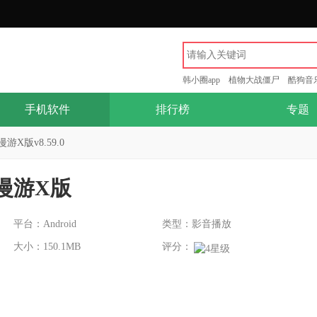
韩小圈app
植物大战僵尸
酷狗音
手机软件
排行榜
专题
X版v8.59.0
漫游X版
平台：Android
类型：影音播放
大小：150.1MB
评分：