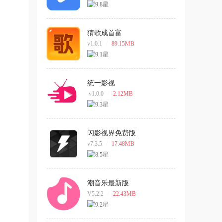
猜歌成首富
v1.0.1
/
89.15MB
统一影视
v1.0.0
/
2.12MB
闪影视界免费版
v7.3.5
/
17.48MB
潮音乐最新版
V5.2.2
/
22.43MB