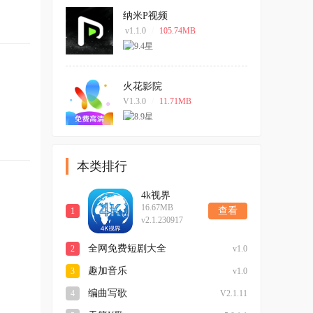
纳米P视频
v1.1.0
/
105.74MB
火花影院
V1.3.0
/
11.71MB
本类排行
4k视界
16.67MB
查看
1
v2.1.230917
全网免费短剧大全
2
v1.0
趣加音乐
3
v1.0
编曲写歌
4
V2.1.11