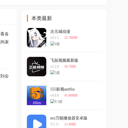
本类最新
次元城动漫
追看各
v4.2.1
/
25.78MB
无拘束
飞鼠视频最新版
v2.2.0
/
19.7MB
验到会
555影视netflix
v4.9.0
/
41.66MB
mx万能播放器安卓版
V2.11
/
12.4MB