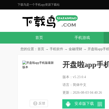
下载鸟是一个手机app资源下载站
首页
手机游戏
您的位置：
首页
→
手机软件
→
金融理财
→ 开盘啦app手机版
开盘啦app手
分
版本：v5.23.0.4
语言：简体中文
更新：2026-08-03 04:40:26
反馈
安卓版下载