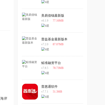
美易借钱最新版
v6.1.9
/
77.16MB
普益基金最新版本
v7.2.0
/
87.07MB
鲸准融资平台
v7.8.5
/
78.73MB
普惠通软件
v7.7.1
/
51.3MB
乐海岸