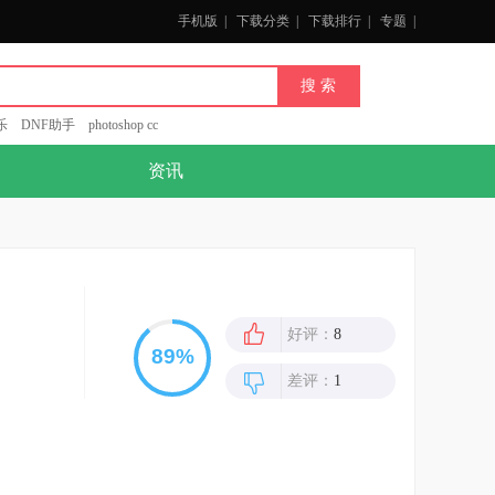
手机版
|
下载分类
|
下载排行
|
专题
|
乐
DNF助手
photoshop cc
资讯
好评：
8
差评：
1