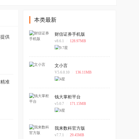
本类最新
财信证券手机版
并提供
v8.6.1
/
128.97MB
文小言
V5.6.0.10
/
136.11MB
速精准
钱大掌柜平台
v5.0.7
/
171.15MB
我来数科官方版
v7.7.1
/
29.45MB