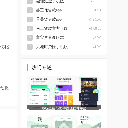
鼎信汇金手机版
5
v5.1.33
芸豆花借款app
6
v4.4.1
天美贷借款app
7
v1.9.10.0
马上贷款官方正版
8
v1.00.05
富宝贷最新版本
9
v2.0.0
；优化
大地时贷险手机版
10
v3.0.0
热门专题
异动提