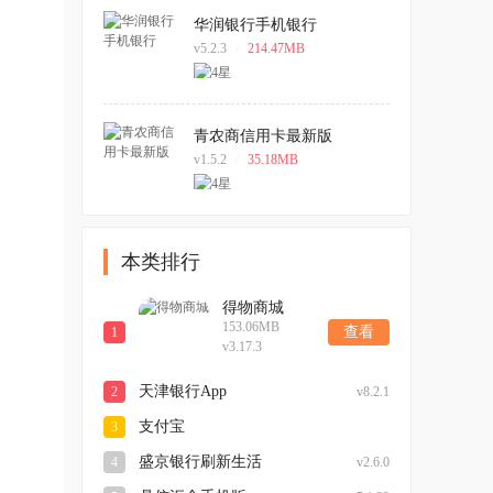
华润银行手机银行
v5.2.3
/
214.47MB
青农商信用卡最新版
v1.5.2
/
35.18MB
本类排行
得物商城
153.06MB
查看
1
v3.17.3
天津银行App
2
v8.2.1
支付宝
3
v10.8.36.8000
盛京银行刷新生活
4
v2.6.0