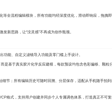
锐化等全流程编辑模块，所有功能均经深度优化，滑动即响应，拖拽
激发新思路，让“没灵感”不再成为创作瓶颈。
e引擎、无损导出功能、自定义滤镜导入功能及零门槛上手设计。
简单叠层，而是基于真实胶片化学反应建模，每款预设均包含色彩偏移、颗粒
，保留原始细节；所有编辑历史可随时回溯、分层保存，适配从手机随手拍
研VCP格式，支持用户创建并同步个人专属调色体系，打造真正不可