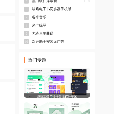
黑白软件库最新
5
1.1.0
喵喵电子书同步器手机版
6
本
v3.0.25.5.27.DEV
谷米音乐
7
来吖练琴
8
尤克里里曲谱
9
双开助手安装无广告
10
11.6.0
热门专题