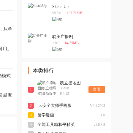
SketchUp
v5.5.0
/
135.71MB
，从单
耽美广播剧
1.0.0
/
64.55MB
可用。
本类排行
动模式
凯立德地图
35MB
(凯立德导航)
查看
1
8.4.13
灵感库
最新版本
lbe安全大师手机版
2
V6.1.2563
留学漫画
3
1.0
全能工具箱和平精英
4
v1.0.8.8