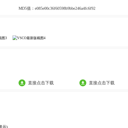
MD5值：
e085e00c36f60598b9bbe246a4fc6f92
直接点击下载
直接点击下载
显示)