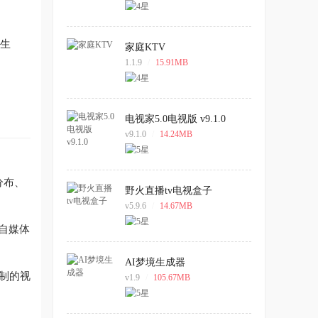
即生
家庭KTV
1.1.9
/
15.91MB
电视家5.0电视版 v9.1.0
v9.1.0
/
14.24MB
分布、
野火直播tv电视盒子
v5.9.6
/
14.67MB
到自媒体
AI梦境生成器
复制的视
v1.9
/
105.67MB