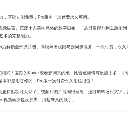
力，基础功能免费，Pro版本一次付费永久可用。
视觉语言、沉淀个人美学风格的数字画布——从日常碎片到主题系列
艺术的完整能力。
ro后解锁全部胶片包、高级导出权限与云同步服务，一次付费，永久
拟
模式！复刻的Kodak胶卷影调真的绝，比普通滤镜有质感太多，手
基本都是用它修的，Pro版一次付费永久用也很值！
的动态拼贴功能太香了，视频和图片混编很丝滑，还能加转场和文字，
fps视频画质也没损失，用起来真的顺手。