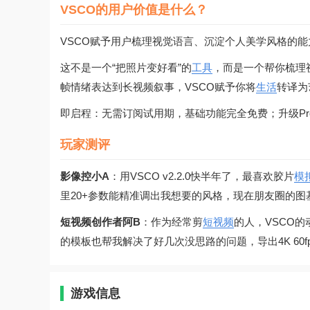
VSCO的用户价值是什么？
VSCO赋予用户梳理视觉语言、沉淀个人美学风格的能
这不是一个“把照片变好看”的
工具
，而是一个帮你梳理
帧情绪表达到长视频叙事，VSCO赋予你将
生活
转译为
即启程：无需订阅试用期，基础功能完全免费；升级P
玩家测评
影像控小A
：用VSCO v2.2.0快半年了，最喜欢胶片
模
里20+参数能精准调出我想要的风格，现在朋友圈的图
短视频创作者阿B
：作为经常剪
短视频
的人，VSCO
的模板也帮我解决了好几次没思路的问题，导出4K 60
游戏信息