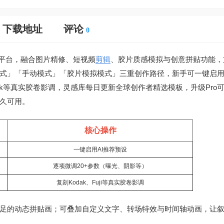
下载地址
评论
0
表达平台，融合图片精修、短视频
剪辑
、胶片质感模拟与创意拼贴功能，
式」「手动模式」「胶片模拟模式」三重创作路径，新手可一键启用
ak等真实胶卷影调，灵感库每日更新全球创作者精选模板，升级Pro
久可用。
核心操作
一键启用AI推荐预设
逐项微调20+参数（曝光、阴影等）
复刻Kodak、Fuji等真实胶卷影调
足的动态拼贴画；可叠加自定义文字、转场特效与时间轴动画，让