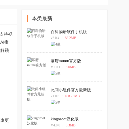
本类最新
百科物语软件手机版
支持视
v2.0.4
/
68.2MB
AI推
可解锁
幕府mumu官方版
V1.0.1
/
3.6MB
此间小组件官方最新版
v1.0.6
/
188.73MB
kingoroot汉化版
叙事更
V4.8.0
/
6.3MB