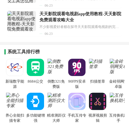
06-23
天天影院观看电视剧app使用教程-天天影院
免费观看攻略大全
不少影视爱好者都在探寻天天影院观看电视剧的完整方法，结合最新平台使用规则，本篇新手入门攻略全面讲解观看渠道、检索流程、播放设置以及画面模式调整等实用内容。全文适配手机、电脑等主流设备，步骤简洁易懂，无论是初次使用的新手，还是想要优化观影体验的用户，都能参照内容快速上手，熟练掌握平台各项操作技巧，轻松畅享影视内容。...
06-23
系统工具排行榜
新瑞数字能
8684公交
倒数321免
90FPS安卓
扫描签章
金砖弱网安
源
费版
版
卓版
养心全能扫
多功能键增
精准测距仪
手机互传专
视屏视频剪
互传换机助
描专家
强
大师
家
辑
手