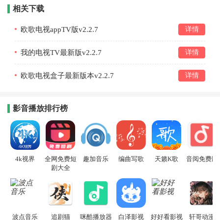
相关下载
欧歌电视appTV版v2.2.7
详情
我的电视TV最新版v2.2.7
详情
欧歌电视盒子最新版本v2.2.7
详情
影音播放排行榜
4k视界
全网免费短
趣加音乐
编曲写歌
天籁K歌
音阅免费版
剧大全
波点音乐
追剧猫
咪酷播放器
白泽影视
好好看影视
轩哥动漫