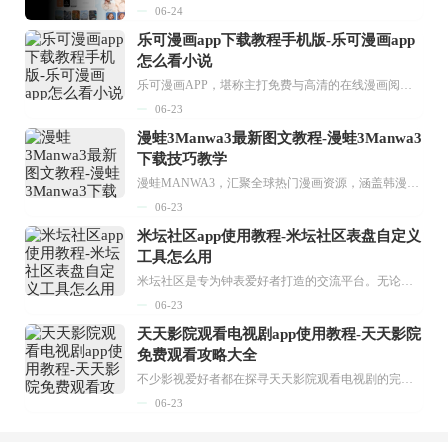
06-24
乐可漫画app下载教程手机版-乐可漫画app
怎么看小说
乐可漫画APP，堪称主打免费与高清的在线漫画阅读神器。其官方版提供海量完整版漫画资源，无论是国内漫画，还是日漫、韩漫、台漫、美漫等国外漫画，应有尽有，随时供你阅读。只需轻点一下，便能直接进入阅读界面。不仅如此，乐可漫画最新版本更新速度极快，在这里，你总能抢先看到全网一手漫画章节内容！...
06-23
漫蛙3Manwa3最新图文教程-漫蛙3Manwa3
下载技巧教学
漫蛙MANWA3，汇聚全球热门漫画资源，涵盖韩漫、欧美漫画、国漫等多种类型，题材丰富多样，全方位满足用户阅读喜好。它不仅是阅读平台，更是创作平台，为广大用户打造零门槛创作环境。...
06-23
米坛社区app使用教程-米坛社区表盘自定义
工具怎么用
米坛社区是专为钟表爱好者打造的交流平台。无论你是初涉钟表领域的普通爱好者，还是拥有多年收藏经验的资深玩家，都能在此找到属于自己的天地。 无需注册，就能轻松参与其中。通过专业的讨论论坛与丰富的交互功能，你可与世界各地的钟表爱好者畅快交流。若你钟情于钟表，米坛社区无疑是值得一试的理想之选。在这里，你能获取最新的手表资讯，交流见解，提升鉴赏品味，让每一块手表都成为收藏故事中重要的一部分。感兴趣的朋友，不要错过下载机会。...
06-23
天天影院观看电视剧app使用教程-天天影院
免费观看攻略大全
不少影视爱好者都在探寻天天影院观看电视剧的完整方法，结合最新平台使用规则，本篇新手入门攻略全面讲解观看渠道、检索流程、播放设置以及画面模式调整等实用内容。全文适配手机、电脑等主流设备，步骤简洁易懂，无论是初次使用的新手，还是想要优化观影体验的用户，都能参照内容快速上手，熟练掌握平台各项操作技巧，轻松畅享影视内容。...
06-23