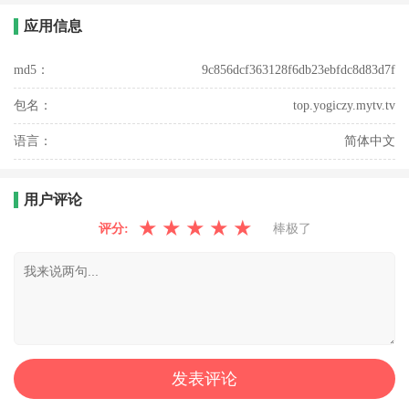
应用信息
md5：
9c856dcf363128f6db23ebfdc8d83d7f
包名：
top.yogiczy.mytv.tv
语言：
简体中文
用户评论
★
★
★
★
★
评分:
棒极了