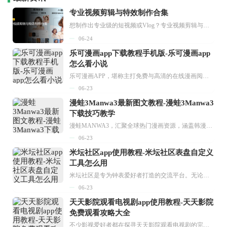
专业视频剪辑与特效制作合集
想制作出专业级的短视频或Vlog？专业视频剪辑与特效制作大全专题为你提供了从剪辑、抠像到特效包装的全套解决方案。无论是添加炫酷的片头、进行精准的视频抠图，还是制...
06-24
乐可漫画app下载教程手机版-乐可漫画app
怎么看小说
乐可漫画APP，堪称主打免费与高清的在线漫画阅读神器。其官方版提供海量完整版漫画资源，无论是国内漫画，还是日漫、韩漫、台漫、美漫等国外漫画，应有尽有，随时供你阅读。只需轻点一下，便能直接进入阅读界面。不仅如此，乐可漫画最新版本更新速度极快，在这里，你总能抢先看到全网一手漫画章节内容！...
06-23
漫蛙3Manwa3最新图文教程-漫蛙3Manwa3
下载技巧教学
漫蛙MANWA3，汇聚全球热门漫画资源，涵盖韩漫、欧美漫画、国漫等多种类型，题材丰富多样，全方位满足用户阅读喜好。它不仅是阅读平台，更是创作平台，为广大用户打造零门槛创作环境。...
06-23
米坛社区app使用教程-米坛社区表盘自定义
工具怎么用
米坛社区是专为钟表爱好者打造的交流平台。无论你是初涉钟表领域的普通爱好者，还是拥有多年收藏经验的资深玩家，都能在此找到属于自己的天地。 无需注册，就能轻松参与其中。通过专业的讨论论坛与丰富的交互功能，你可与世界各地的钟表爱好者畅快交流。若你钟情于钟表，米坛社区无疑是值得一试的理想之选。在这里，你能获取最新的手表资讯，交流见解，提升鉴赏品味，让每一块手表都成为收藏故事中重要的一部分。感兴趣的朋友，不要错过下载机会。...
06-23
天天影院观看电视剧app使用教程-天天影院
免费观看攻略大全
不少影视爱好者都在探寻天天影院观看电视剧的完整方法，结合最新平台使用规则，本篇新手入门攻略全面讲解观看渠道、检索流程、播放设置以及画面模式调整等实用内容。全文适配手机、电脑等主流设备，步骤简洁易懂，无论是初次使用的新手，还是想要优化观影体验的用户，都能参照内容快速上手，熟练掌握平台各项操作技巧，轻松畅享影视内容。...