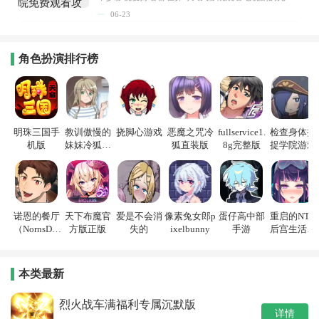
06-23
角色扮演排行榜
明珠三国手
教训傲慢的
挠脚心游戏
恶魔之咒冷
fullservice1.
检查身体捕
机版
妹妹冷狐游
狐直装版
8g完整版
捉学院游戏
戏
诺恩的餐厅
天下布魔官
爱是不会消
像素兔女郎p
蛋仔高中部
重启的NTR
（NornsDin
方版正版
失的
ixelbunny
手游
后宫生活游
e）
戏
本类最新
烈火战车满福利专属沉默版
详情