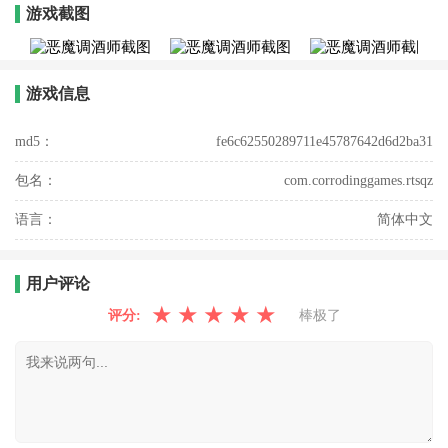
游戏截图
游戏信息
md5：
fe6c62550289711e45787642d6d2ba31
包名：
com.corrodinggames.rtsqz
语言：
简体中文
用户评论
★
★
★
★
★
评分:
棒极了