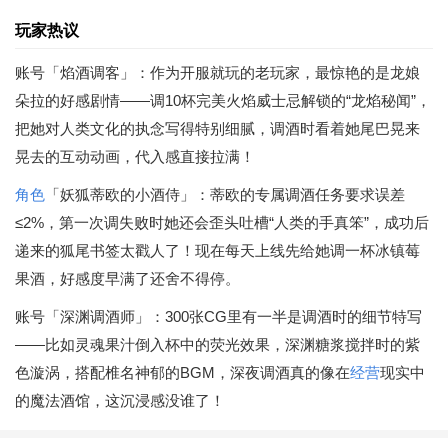
玩家热议
账号「焰酒调客」：作为开服就玩的老玩家，最惊艳的是龙娘
朵拉的好感剧情——调10杯完美火焰威士忌解锁的“龙焰秘闻”，
把她对人类文化的执念写得特别细腻，调酒时看着她尾巴晃来
晃去的互动动画，代入感直接拉满！
角色
「妖狐蒂欧的小酒侍」：蒂欧的专属调酒任务要求误差
≤2%，第一次调失败时她还会歪头吐槽“人类的手真笨”，成功后
递来的狐尾书签太戳人了！现在每天上线先给她调一杯冰镇莓
果酒，好感度早满了还舍不得停。
账号「深渊调酒师」：300张CG里有一半是调酒时的细节特写
——比如灵魂果汁倒入杯中的荧光效果，深渊糖浆搅拌时的紫
色漩涡，搭配椎名神郁的BGM，深夜调酒真的像在
经营
现实中
的魔法酒馆，这沉浸感没谁了！