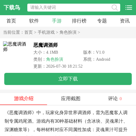
下载鸟
首页
软件
手游
排行榜
专题
资讯
当前位置：
首页
>
手机游戏
>
角色扮演
>
恶魔调酒师
大小：4.1MB
版本：V1.0
类别：
角色扮演
系统：Android
更新：2026-07-30 18:21:52
立即下载
游戏介绍
应用截图
评论
0
《恶魔调酒师》中，玩家化身异世界调酒师，需为恶魔客人调
制专属鸡尾酒。游戏内有30种基础材料（含冰块、灵魂果汁、
深渊糖浆等），每种材料对应不同属性加成：灵魂果汁可提升