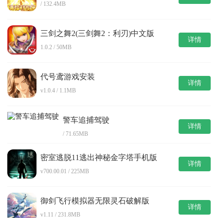
/ 132.4MB
三剑之舞2(三剑舞2：利刃)中文版
详情
1.0.2 / 50MB
代号鸢游戏安装
详情
v1.0.4 / 1.1MB
警车追捕驾驶
详情
/ 71.65MB
密室逃脱11逃出神秘金字塔手机版
详情
v700.00.01 / 225MB
御剑飞行模拟器无限灵石破解版
详情
v1.11 / 231.8MB