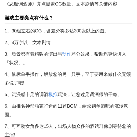
《恶魔调酒师》亮点涵盖CG数量、文本剧情等关键内容
游戏主要亮点有什么？
1、30组左右的CG，含差分将多达300张以上的图。
2、9万字以上文本剧情
3、场景都有着精致的演出与
动作
差分效果，帮助您更快进入
「状况」。
4、鼠标单手操作，解放您的另一只手，至于要用来做什么无须
多说了吧!
5、沉浸感十足的调酒
模拟
玩法，让您过足调酒师的干瘾。
6、由椎名神郁独家打造的11首BGM，给您钢琴酒吧的沉浸氛
围。
7、可互动女角多达15人，出场人物众多的酒馆群像剧等待您的
主演!