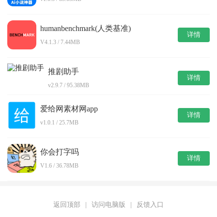
humanbenchmark(人类基准)
详情
V4.1.3 / 7.44MB
推剧助手
详情
v2.9.7 / 95.38MB
爱给网素材网app
详情
v1.0.1 / 25.7MB
你会打字吗
详情
V1.6 / 36.78MB
返回顶部
|
访问电脑版
|
反馈入口