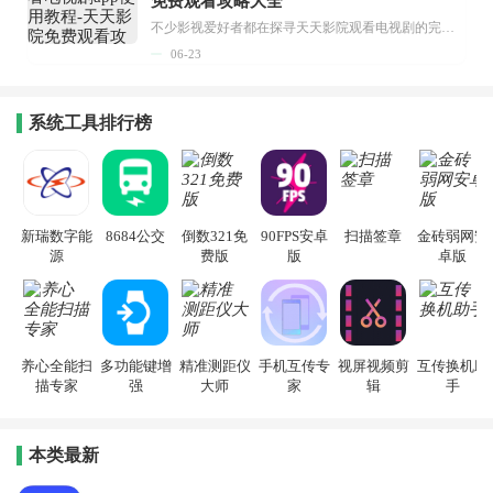
免费观看攻略大全
不少影视爱好者都在探寻天天影院观看电视剧的完整方法，结合最新平台使用规则，本篇新手入门攻略全面讲解观看渠道、检索流程、播放设置以及画面模式调整等实用内容。全文适配手机、电脑等主流设备，步骤简洁易懂，无论是初次使用的新手，还是想要优化观影体验的用户，都能参照内容快速上手，熟练掌握平台各项操作技巧，轻松畅享影视内容。...
06-23
系统工具排行榜
新瑞数字能
8684公交
倒数321免
90FPS安卓
扫描签章
金砖弱网安
源
费版
版
卓版
养心全能扫
多功能键增
精准测距仪
手机互传专
视屏视频剪
互传换机助
描专家
强
大师
家
辑
手
本类最新