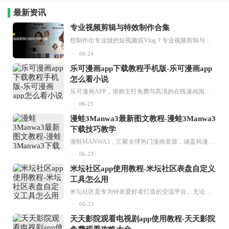
最新资讯
专业视频剪辑与特效制作合集
想制作出专业级的短视频或Vlog？专业视频剪辑与特效制作大全专题为你提供了从剪辑、抠像到特效包装的全套解决方案。无论是添加炫酷的片头、进行精准的视频抠图，还是制...
06-24
乐可漫画app下载教程手机版-乐可漫画app
怎么看小说
乐可漫画APP，堪称主打免费与高清的在线漫画阅读神器。其官方版提供海量完整版漫画资源，无论是国内漫画，还是日漫、韩漫、台漫、美漫等国外漫画，应有尽有，随时供你阅读。只需轻点一下，便能直接进入阅读界面。不仅如此，乐可漫画最新版本更新速度极快，在这里，你总能抢先看到全网一手漫画章节内容！...
06-23
漫蛙3Manwa3最新图文教程-漫蛙3Manwa3
下载技巧教学
漫蛙MANWA3，汇聚全球热门漫画资源，涵盖韩漫、欧美漫画、国漫等多种类型，题材丰富多样，全方位满足用户阅读喜好。它不仅是阅读平台，更是创作平台，为广大用户打造零门槛创作环境。...
06-23
米坛社区app使用教程-米坛社区表盘自定义
工具怎么用
米坛社区是专为钟表爱好者打造的交流平台。无论你是初涉钟表领域的普通爱好者，还是拥有多年收藏经验的资深玩家，都能在此找到属于自己的天地。 无需注册，就能轻松参与其中。通过专业的讨论论坛与丰富的交互功能，你可与世界各地的钟表爱好者畅快交流。若你钟情于钟表，米坛社区无疑是值得一试的理想之选。在这里，你能获取最新的手表资讯，交流见解，提升鉴赏品味，让每一块手表都成为收藏故事中重要的一部分。感兴趣的朋友，不要错过下载机会。...
06-23
天天影院观看电视剧app使用教程-天天影院