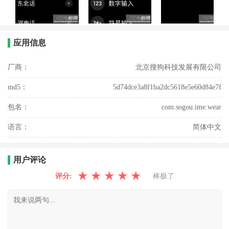
应用信息
厂商：
北京搜狗科技发展有限公司
md5：
5d74dce3a8f1ba2dc5618e5e60d84e7f
包名：
com.sogou.ime.wear
语言：
简体中文
用户评论
★
★
★
★
★
评分:
棒极了