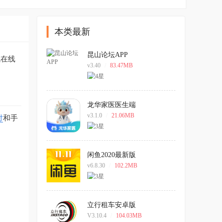
本类最新
昆山论坛APP
成在线
v3.40
/
83.47MB
龙华家医医生端
v3.1.0
/
21.06MB
付
和手
闲鱼2020最新版
v6.8.30
/
102.2MB
立行租车安卓版
V3.10.4
/
104.03MB