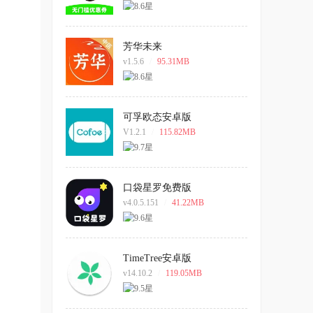
芳华未来
v1.5.6
/
95.31MB
可孚欧态安卓版
V1.2.1
/
115.82MB
口袋星罗免费版
v4.0.5.151
/
41.22MB
TimeTree安卓版
v14.10.2
/
119.05MB