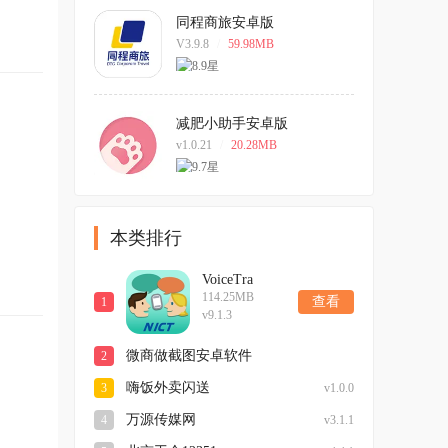
同程商旅安卓版
V3.9.8
/
59.98MB
减肥小助手安卓版
v1.0.21
/
20.28MB
本类排行
VoiceTra
114.25MB
查看
1
v9.1.3
微商做截图安卓软件
2
嗨饭外卖闪送
3
v1.0.0
万源传媒网
4
v3.1.1