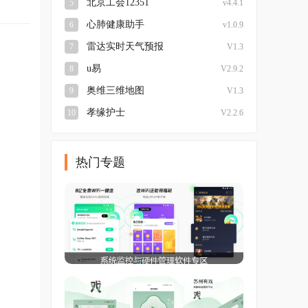
北京工会12351
5
v4.4.1
心肺健康助手
6
v1.0.9
雷达实时天气预报
7
V1.3
u易
8
V2.9.2
奥维三维地图
9
V1.3
孝缘护士
10
V2.2.6
热门专题