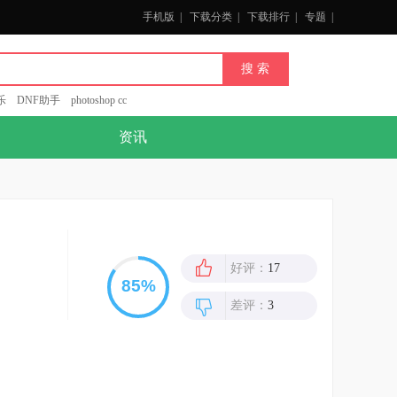
手机版
|
下载分类
|
下载排行
|
专题
|
乐
DNF助手
photoshop cc
资讯
好评：
17
差评：
3