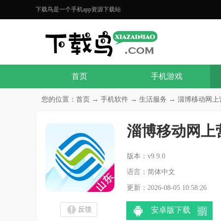
下载鸟是一个手机app资源下载站
首页
手机游戏
您的位置：
首页
→
手机软件
→
生活服务
→ 淄博移动网上营
淄博移动网上
分
版本：v9.9.0
语言：简体中文
更新：2026-08-05 10:58:26
反馈
安卓版下载