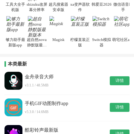
工具大全手
shizuku改屏
超凡搜索器
xa变声器软
韩爱豆2026
微信语音助
机版
幕分辨率
安卓版
件
手
够力助手最
超自然nova
Magisk
柠檬直装正
Switch模拟
萌宅社区app
新版app
静默版最新
版
器
版本
本类最新
金舟录音大师
详情
v3.1.1 / 48.5MB
手机GIF动图制作app
详情
v5.3.0 / 14.6MB
酷彩铃声最新版
详情