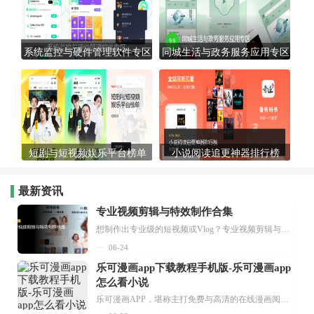
系统监控与硬件管理软件专区
同城生活与政务服务应用专区
短剧与短视频娱乐平台榜单
小说阅读追更神器排行榜
最新资讯
专业视频剪辑与特效制作合集
想制作出专业级的短视频或Vlog？专业视频剪辑与特效制作大全专题为你提供了从剪辑、抠像到特效包装的全套解决方案。无论是添加炫酷的片头、进行精准的视频抠图，还是制...
06-24
乐可漫画app下载教程手机版-乐可漫画app
怎么看小说
乐可漫画APP，堪称主打免费与高清的在线漫画阅读神器。其官方版提供海量完整版漫画资源，无论是国内漫画，还是日漫、韩漫、台漫、美漫等国外漫画，应有尽有，随时供你阅读。只需轻点一下，便能直接进入阅读界面。不仅如此，乐可漫画最新版本更新速度极快，在这里，你总能抢先看到全网一手漫画章节内容！...