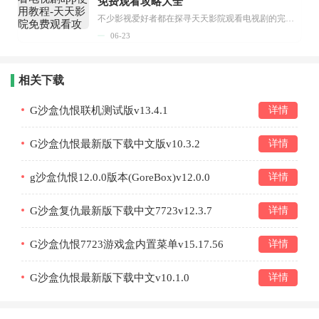
免费观看攻略大全
不少影视爱好者都在探寻天天影院观看电视剧的完整方法，结合最新平台使用规则，本篇新手入门攻略全面讲解观看渠道、检索流程、播放设置以及画面模式调整等实用内容。全文适配手机、电脑等主流设备，步骤简洁易懂，无论是初次使用的新手，还是想要优化观影体验的用户，都能参照内容快速上手，熟练掌握平台各项操作技巧，轻松畅享影视内容。...
06-23
相关下载
G沙盒仇恨联机测试版v13.4.1
详情
G沙盒仇恨最新版下载中文版v10.3.2
详情
g沙盒仇恨12.0.0版本(GoreBox)v12.0.0
详情
G沙盒复仇最新版下载中文7723v12.3.7
详情
G沙盒仇恨7723游戏盒内置菜单v15.17.56
详情
G沙盒仇恨最新版下载中文v10.1.0
详情