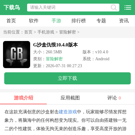
下载鸟
首页
软件
手游
排行榜
专题
资讯
当前位置：
首页
>
手机游戏
>
冒险解密
>
G沙盒仇恨10.4.0版本
大小：260.5MB
版本：v10.4.0
类别：
冒险解密
系统：Android
更新：2026-07-31 00:27:23
立即下载
游戏介绍
应用截图
评论
0
在这款充满创意的沙盒射击
建造游戏
中，玩家能够尽情发挥想
象力，将脑海中的任何构想变为现实。你可以自由搭建独一无
二的个性建筑，体验无拘无束的创造乐趣，享受高度开放的游