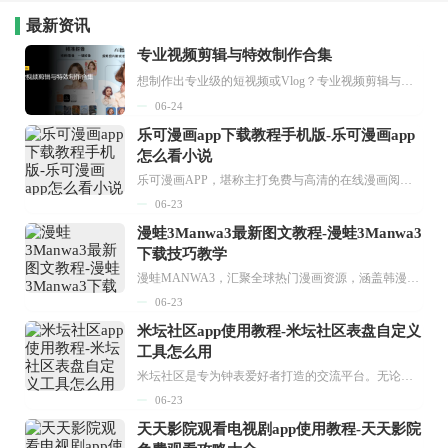
最新资讯
专业视频剪辑与特效制作合集
想制作出专业级的短视频或Vlog？专业视频剪辑与特效制作大全专题为你提供了从剪辑、抠像到特效包装的全套解决方案。无论是添加炫酷的片头、进行精准的视频抠图，还是制...
06-24
乐可漫画app下载教程手机版-乐可漫画app
怎么看小说
乐可漫画APP，堪称主打免费与高清的在线漫画阅读神器。其官方版提供海量完整版漫画资源，无论是国内漫画，还是日漫、韩漫、台漫、美漫等国外漫画，应有尽有，随时供你阅读。只需轻点一下，便能直接进入阅读界面。不仅如此，乐可漫画最新版本更新速度极快，在这里，你总能抢先看到全网一手漫画章节内容！...
06-23
漫蛙3Manwa3最新图文教程-漫蛙3Manwa3
下载技巧教学
漫蛙MANWA3，汇聚全球热门漫画资源，涵盖韩漫、欧美漫画、国漫等多种类型，题材丰富多样，全方位满足用户阅读喜好。它不仅是阅读平台，更是创作平台，为广大用户打造零门槛创作环境。...
06-23
米坛社区app使用教程-米坛社区表盘自定义
工具怎么用
米坛社区是专为钟表爱好者打造的交流平台。无论你是初涉钟表领域的普通爱好者，还是拥有多年收藏经验的资深玩家，都能在此找到属于自己的天地。 无需注册，就能轻松参与其中。通过专业的讨论论坛与丰富的交互功能，你可与世界各地的钟表爱好者畅快交流。若你钟情于钟表，米坛社区无疑是值得一试的理想之选。在这里，你能获取最新的手表资讯，交流见解，提升鉴赏品味，让每一块手表都成为收藏故事中重要的一部分。感兴趣的朋友，不要错过下载机会。...
06-23
天天影院观看电视剧app使用教程-天天影院