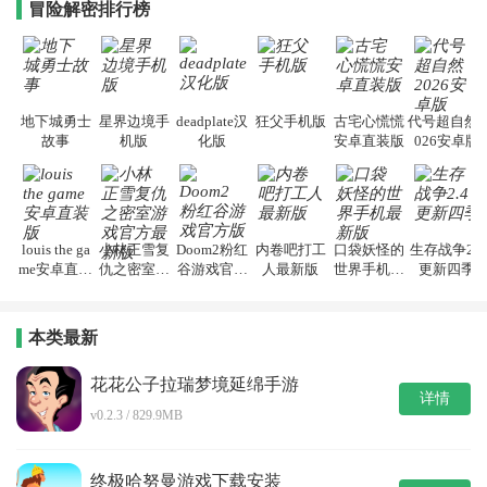
冒险解密排行榜
地下城勇士
星界边境手
deadplate汉
狂父手机版
古宅心慌慌
代号超自然2
故事
机版
化版
安卓直装版
026安卓版
louis the ga
小林正雪复
Doom2粉红
内卷吧打工
口袋妖怪的
生存战争2.4
me安卓直装
仇之密室游
谷游戏官方
人最新版
世界手机最
更新四季
版
戏官方最新
版
新版
版
本类最新
花花公子拉瑞梦境延绵手游
详情
v0.2.3 / 829.9MB
终极哈努曼游戏下载安装