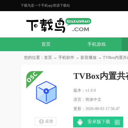
下载鸟是一个手机app资源下载站
首页
手机游戏
您的位置：
首页
→
手机软件
→
影音播放
→ TVBox内置共存
TVBox内置
分
版本：v1.0.0
语言：简体中文
更新：2026-08-03 17:56:47
反馈
安卓版下载