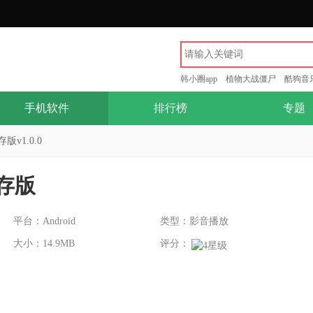
韩小圈app
植物大战僵尸
酷狗音
手机软件
排行榜
专题
版v1.0.0
共存版
平台：Android
类型：影音播放
大小：14.9MB
评分：