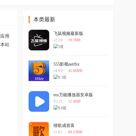
本类最新
飞鼠视频最新版
与应用
v2.2.0
/
19.7MB
在本站
555影视netflix
v4.9.0
/
41.66MB
mx万能播放器安卓版
V2.11
/
12.4MB
猜歌成首富
v1.0.1
/
89.15MB