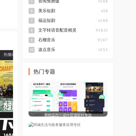
音阅免费版
5
v1.0.8
美乐短剧
6
v3.0
福运短剧
7
v1.0.0
文字转语音配音精灵
8
V1.0.13
石榴音乐
9
V1.0.7
波点音乐
10
v5.5.5
热门专题