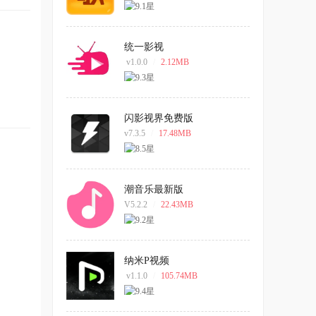
统一影视
v1.0.0
/
2.12MB
闪影视界免费版
v7.3.5
/
17.48MB
潮音乐最新版
V5.2.2
/
22.43MB
纳米P视频
v1.1.0
/
105.74MB