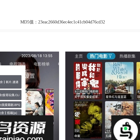
MD5值：
23eac2660d36ec4ec1c41cb04d76cd32