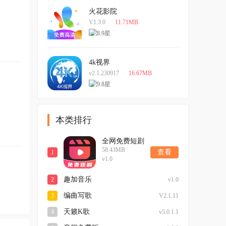
火花影院
V1.3.0
/
11.71MB
4k视界
v2.1.230917
/
16.67MB
本类排行
全网免费短剧
58.43MB
大全
查看
1
v1.0
趣加音乐
2
v1.0
编曲写歌
3
V2.1.11
天籁K歌
4
v5.0.1.1