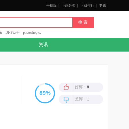
手机版
|
下载分类
|
下载排行
|
专题
|
乐
DNF助手
photoshop cc
资讯
好评：
8
差评：
1