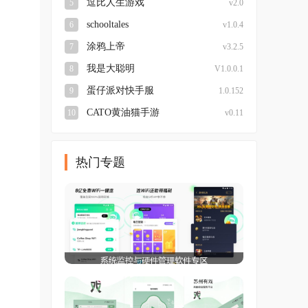
逗比人生游戏
5
v2.0
schooltales
6
v1.0.4
涂鸦上帝
7
v3.2.5
我是大聪明
8
V1.0.0.1
蛋仔派对快手服
9
1.0.152
CATO黄油猫手游
10
v0.11
热门专题