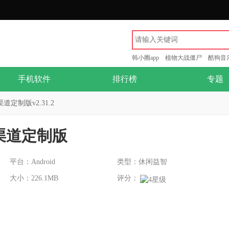
韩小圈app
植物大战僵尸
酷狗音
手机软件
排行榜
专题
道定制版v2.31.2
o渠道定制版
平台：Android
类型：休闲益智
大小：226.1MB
评分：