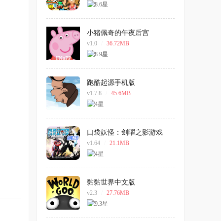
小猪佩奇的午夜后宫
v1.0
/
36.72MB
跑酷起源手机版
v1.7.8
/
45.6MB
口袋妖怪：刽曜之影游戏
v1.64
/
21.1MB
黏黏世界中文版
v2.3
/
27.76MB