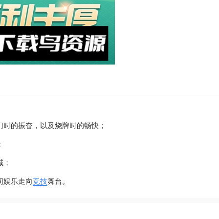
门时的振奋，以及烧牌时的畅快；
；
域；
间娱乐走向
竞技
舞台。