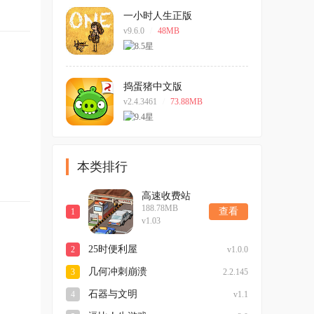
一小时人生正版
v9.6.0
/
48MB
捣蛋猪中文版
v2.4.3461
/
73.88MB
本类排行
高速收费站
188.78MB
查看
1
v1.03
25时便利屋
2
v1.0.0
几何冲刺崩溃
3
2.2.145
石器与文明
4
v1.1