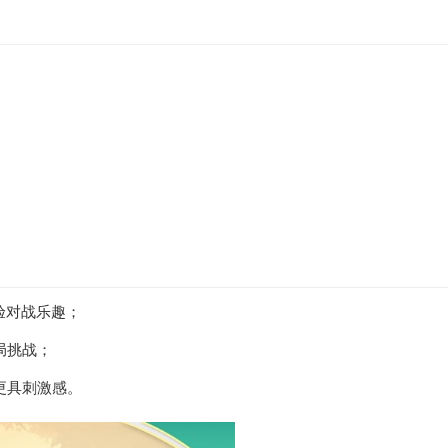
验对战乐趣；
局挑战；
更具刺激感。