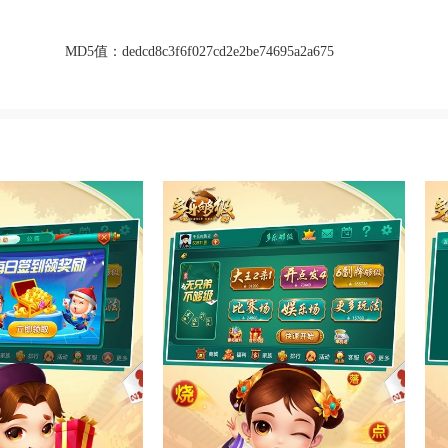
MD5值：
dedcd8c3f6f027cd2e2be74695a2a675