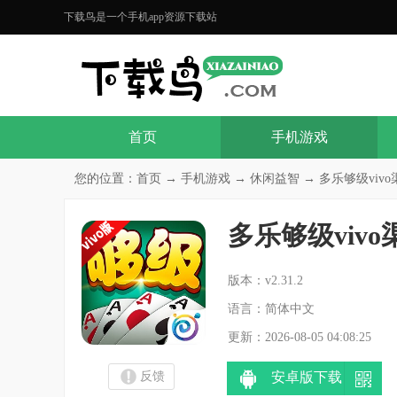
下载鸟是一个手机app资源下载站
首页
手机游戏
您的位置：
首页
→
手机游戏
→
休闲益智
→ 多乐够级vivo渠
多乐够级viv
分
版本：v2.31.2
语言：简体中文
更新：2026-08-05 04:08:25
反馈
安卓版下载