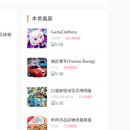
本类最新
GachaClubSexy
机体验
v2.0.0
/
203.86MB
疯狂赛车(Furious Racing)
1.1.1
/
50.99MB
口袋妖怪绿宝石增强版
v2021.01.14.14
/
12.01MB
时尚洋品店物语最新版
1.0.6
/
71.18MB